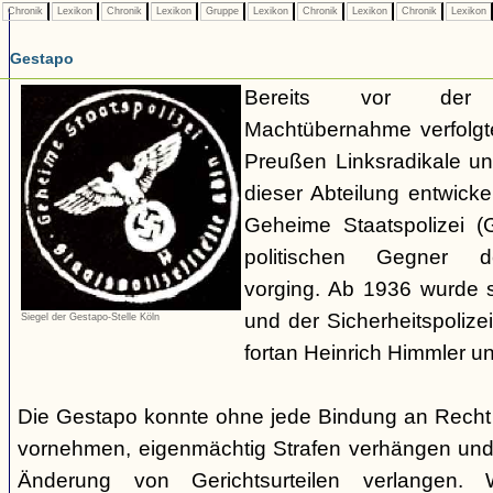
Chronik
Lexikon
Chronik
Lexikon
Gruppe
Lexikon
Chronik
Lexikon
Chronik
Lexikon
Gestapo
Bereits vor der nat
Machtübernahme verfolgte 
Preußen Linksradikale u
dieser Abteilung entwicke
Geheime Staatspolizei (
politischen Gegner de
vorging. Ab 1936 wurde si
und der Sicherheitspolize
Siegel der Gestapo-Stelle Köln
fortan Heinrich Himmler u
Die Gestapo konnte ohne jede Bindung an Rech
vornehmen, eigenmächtig Strafen verhängen und
Änderung von Gerichtsurteilen verlangen. Wi