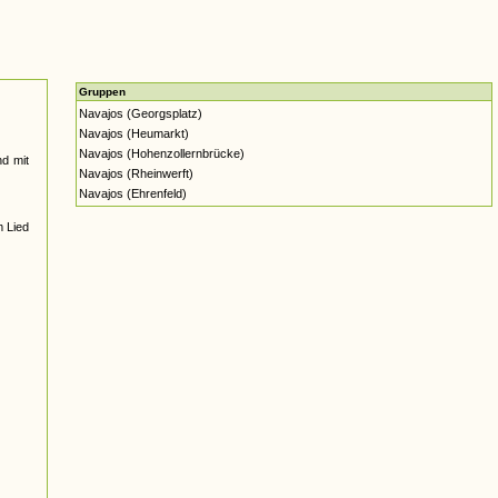
Gruppen
Navajos (Georgsplatz)
Navajos (Heumarkt)
Navajos (Hohenzollernbrücke)
d mit
Navajos (Rheinwerft)
Navajos (Ehrenfeld)
m Lied