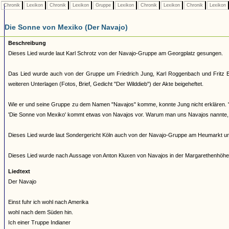
Chronik
Lexikon
Chronik
Lexikon
Gruppe
Lexikon
Chronik
Lexikon
Chronik
Lexikon
Die Sonne von Mexiko (Der Navajo)
Beschreibung
Dieses Lied wurde laut Karl Schrotz von der Navajo-Gruppe am Georgplatz gesungen.
Das Lied wurde auch von der Gruppe um Friedrich Jung, Karl Roggenbach und Fritz E
weiteren Unterlagen (Fotos, Brief, Gedicht "Der Wilddieb") der Akte beigeheftet.
Wie er und seine Gruppe zu dem Namen "Navajos" komme, konnte Jung nicht erklären. "
'Die Sonne von Mexiko' kommt etwas von Navajos vor. Warum man uns Navajos nannte, w
Dieses Lied wurde laut Sondergericht Köln auch von der Navajo-Gruppe am Heumarkt u
Dieses Lied wurde nach Aussage von Anton Kluxen von Navajos in der Margarethenhöhe
Liedtext
Der Navajo
Einst fuhr ich wohl nach Amerika
wohl nach dem Süden hin.
Ich einer Truppe Indianer