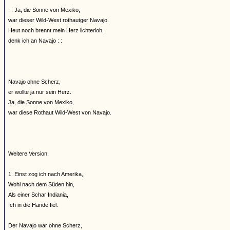
: : Ja, die Sonne von Mexiko,
war dieser Wild-West rothautger Navajo.
Heut noch brennt mein Herz lichterloh,
denk ich an Navajo : :
Navajo ohne Scherz,
er wollte ja nur sein Herz.
Ja, die Sonne von Mexiko,
war diese Rothaut Wild-West von Navajo.
Weitere Version:
1. Einst zog ich nach Amerika,
Wohl nach dem Süden hin,
Als einer Schar Indiania,
Ich in die Hände fiel.
Der Navajo war ohne Scherz,