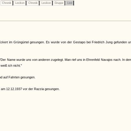
Chronik
Lexikon
Chronik
Lexikon
Gruppe
Lied
ckert im Grüngürtel gesungen. Es wurde von der Gestapo bei Friedrich Jung gefunden un
Der Name wurde uns von anderen zugelegt. Man rief uns in Ehrenfeld Navajos nach. In de
eiß ich nicht."
nd auf Fahrten gesungen.
 am 12.12.1937 vor der Razzia gesungen.