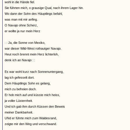
wohl in die Hände fiel.
Sie führten mich, o grausige Qual, nach ihrem Lager hin.
Wo dann der Sohn des Häuptlings befahl,
was man mit mir anfing.
O Navajo ohne Scherz,
er wollte ja nur mein Herz
: : Ja, die Sonne von Mexiko,
war dieser Wild-West rothautger Navajo.
Heut noch brennt mein Herz lichterloh,
denk ich an Navajo : :
Es war wohl kurz nach Sonnenuntergang,
lag ich gefesselt dort.
Dem Häuptlings Sohn es gelang,
mich zu befreien doch.
Er hob mich auf und küsste mich heiss,
ja voller Lüsternheit.
Und ich gab ihm durch Küssen den Beweis
meiner Dankbarkeit.
UNd er führte mich zum Waldesrand,
zeigte mir den Weg und verschwand.