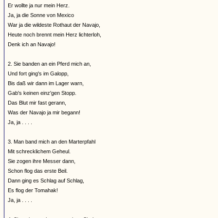
Er wollte ja nur mein Herz.
Ja, ja die Sonne von Mexico
War ja die wildeste Rothaut der Navajo,
Heute noch brennt mein Herz lichterloh,
Denk ich an Navajo!
2. Sie banden an ein Pferd mich an,
Und fort ging's im Galopp,
Bis daß wir dann im Lager warn,
Gab's keinen einz'gen Stopp.
Das Blut mir fast gerann,
Was der Navajo ja mir begann!
Ja, ja . . . .
3. Man band mich an den Marterpfahl
Mit schrecklichem Geheul.
Sie zogen ihre Messer dann,
Schon flog das erste Beil.
Dann ging es Schlag auf Schlag,
Es flog der Tomahak!
Ja, ja . . . .