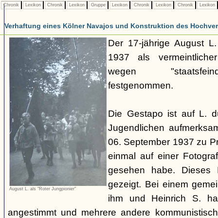
Chronik
Lexikon
Chronik
Lexikon
Gruppe
Lexikon
Chronik
Lexikon
Chronik
Lexikon
Verhaftung eines Kölner Navajos und Konstruktion des Hochverra
Der 17-jährige August L
1937 als vermeintliche
wegen "staatsfeind
festgenommen.
Die Gestapo ist auf L. 
Jugendlichen aufmerksa
06. September 1937 zu Pro
einmal auf einer Fotogra
gesehen habe. Dieses F
gezeigt. Bei einem geme
August L. als "Roter Jungpionier"
ihm und Heinrich S. hab
angestimmt und mehrere andere kommunistisch