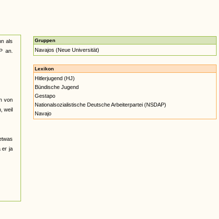
Gruppen
hn als
Navajos (Neue Universität)
P an.
Lexikon
Hitlerjugend (HJ)
Bündische Jugend
Gestapo
n von
Nationalsozialistische Deutsche Arbeiterpartei (NSDAP)
, weil
Navajo
 etwas
 er ja