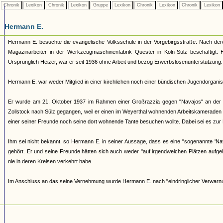
Chronik
Lexikon
Chronik
Lexikon
Gruppe
Lexikon
Chronik
Lexikon
Chronik
Lexikon
Hermann E.
Hermann E. besuchte die evangelische Volksschule in der Vorgebirgsstraße. Nach dere
Magazinarbeiter in der Werkzeugmaschinenfabrik Quester in Köln-Sülz beschäftigt
Ursprünglich Heizer, war er seit 1936 ohne Arbeit und bezog Erwerbslosenunterstützung. 
Hermann E. war weder Mitglied in einer kirchlichen noch einer bündischen Jugendorganisa
Er wurde am 21. Oktober 1937 im Rahmen einer Großrazzia gegen "Navajos" an der Ni
Zollstock nach Sülz gegangen, weil er einen im Weyerthal wohnenden Arbeitskameraden 
einer seiner Freunde noch seine dort wohnende Tante besuchen wollte. Dabei sei es z
Ihm sei nicht bekannt, so Hermann E. in seiner Aussage, dass es eine "sogenannte 'Na
gehört. Er und seine Freunde hätten sich auch weder "auf irgendwelchen Plätzen aufge
nie in deren Kreisen verkehrt habe.
Im Anschluss an das seine Vernehmung wurde Hermann E. nach "eindringlicher Verwarn