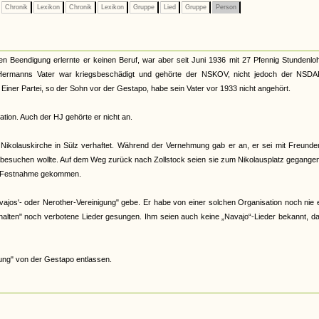
Chronik
Lexikon
Chronik
Lexikon
Gruppe
Lied
Gruppe
Person
n Beendigung erlernte er keinen Beruf, war aber seit Juni 1936 mit 27 Pfennig Stundenlo
. Hermanns Vater war kriegsbeschädigt und gehörte der NSKOV, nicht jedoch der NSDA
Einer Partei, so der Sohn vor der Gestapo, habe sein Vater vor 1933 nicht angehört.
tion. Auch der HJ gehörte er nicht an.
kolauskirche in Sülz verhaftet. Während der Vernehmung gab er an, er sei mit Freunde
besuchen wollte. Auf dem Weg zurück nach Zollstock seien sie zum Nikolausplatz gegangen
ur Festnahme gekommen.
vajos'- oder Nerother-Vereinigung" gebe. Er habe von einer solchen Organisation noch nie
halten" noch verbotene Lieder gesungen. Ihm seien auch keine „Navajo“-Lieder bekannt, da
ung" von der Gestapo entlassen.