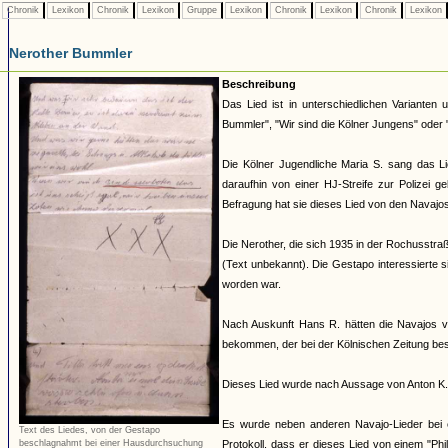
Chronik
Lexikon
Chronik
Lexikon
Gruppe
Lexikon
Chronik
Lexikon
Chronik
Lexikon
Nerother Bummler
Beschreibung
Das Lied ist in unterschiedlichen Varianten 
Bummler", "Wir sind die Kölner Jungens" ode
Die Kölner Jugendliche Maria S. sang das L
daraufhin von einer HJ-Streife zur Polizei 
Befragung hat sie dieses Lied von den Navajos
Die Nerother, die sich 1935 in der Rochusstra
(Text unbekannt). Die Gestapo interessierte si
worden war.
Nach Auskunft Hans R. hätten die Navajos 
bekommen, der bei der Kölnischen Zeitung besc
Dieses Lied wurde nach Aussage von Anton K.
Es wurde neben anderen Navajo-Lieder bei 
Text des Liedes, von der Gestapo
Protokoll, dass er dieses Lied von einem "Phi
beschlagnahmt bei einer Hausdurchsuchung