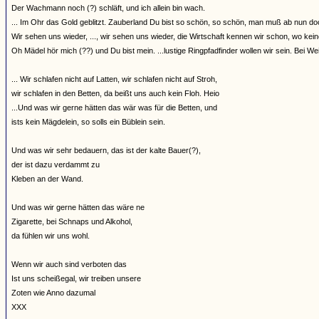
Der Wachmann noch (?) schläft, und ich allein bin wach.
... Im Ohr das Gold geblitzt. Zauberland Du bist so schön, so schön, man muß ab nun d
Wir sehen uns wieder, ..., wir sehen uns wieder, die Wirtschaft kennen wir schon, wo keine Gi
Oh Mädel hör mich (??) und Du bist mein. ...lustige Ringpfadfinder wollen wir sein. Bei Wein
... Wir schlafen nicht auf Latten, wir schlafen nicht auf Stroh,
wir schlafen in den Betten, da beißt uns auch kein Floh. Heio
...Und was wir gerne hätten das wär was für die Betten, und
ists kein Mägdelein, so solls ein Büblein sein.
Und was wir sehr bedauern, das ist der kalte Bauer(?),
der ist dazu verdammt zu
Kleben an der Wand.
Und was wir gerne hätten das wäre ne
Zigarette, bei Schnaps und Alkohol,
da fühlen wir uns wohl.
Wenn wir auch sind verboten das
Ist uns scheißegal, wir treiben unsere
Zoten wie Anno dazumal
XXX