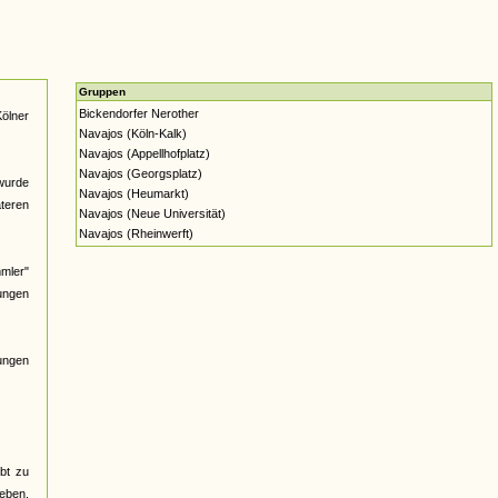
Gruppen
Bickendorfer Nerother
Kölner
Navajos (Köln-Kalk)
Navajos (Appellhofplatz)
Navajos (Georgsplatz)
wurde
Navajos (Heumarkt)
äteren
Navajos (Neue Universität)
Navajos (Rheinwerft)
mmler"
sungen
ungen
bt zu
ieben,