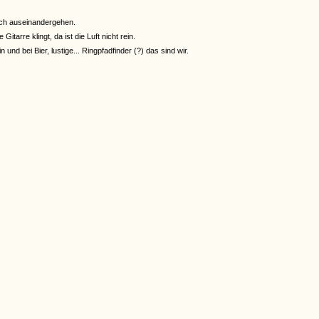
och auseinandergehen.
tarre klingt, da ist die Luft nicht rein.
 und bei Bier, lustige... Ringpfadfinder (?) das sind wir.