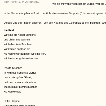
beim "Navajo" S. im Oktober 1937.
wie sie mir von Philipp gesagt wurde. Wer die Li
In der Vernehmung Maria S. wird deutlich, dass einzelne Strophen ("Und was wir gerne 
Dieses Lied soll - neben anderen - von den Navajos des Georgplatzes etc. bei ihren Fa
Liedtext
Wir sind die Kölner Jungens,
und bilden uns was ein,
Wir haben tiefe Taschen
Wir kaufen englisch ein.
Ho Hei Ho wir Bummler wir sind froh.
Wir Nerother grüssen Horrido.
Zweite Strophe:
In Köln das schönste Viertel,
das ist der grüne Gürtel,
da kann man abends sehen,
wie Bummler bummeln gehen.
Ho Hei Ho usw.
Dritte Strophe:
Wir schlafen nicht in Betten,