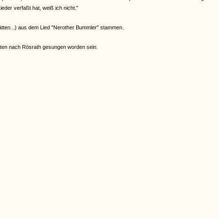
eder verfaßt hat, weiß ich nicht."
hätten...) aus dem Lied "Nerother Bummler" stammen.
hrten nach Rösrath gesungen worden sein.