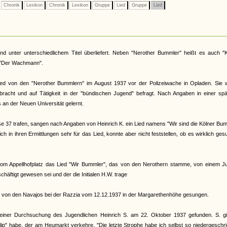
Chronik
Lexikon
Chronik
Lexikon
Gruppe
Lied
Gruppe
Lied
und unter unterschiedlichem Titel überliefert. Neben "Nerother Bummler" heißt es auch "
r "Der Wachmann".
ied von den "Nerother Bummlern" im August 1937 vor der Polizeiwache in Opladen. Sie 
gebracht und auf Tätigkeit in der "bündischen Jugend" befragt. Nach Angaben in einer sp
 an der Neuen Universität gelernt.
ße 37 trafen, sangen nach Angaben von Heinrich K. ein Lied namens "Wir sind die Kölner Bu
ch in ihren Ermittlungen sehr für das Lied, konnte aber nicht feststellen, ob es wirklich ge
vom Appellhofplatz das Lied "Wir Bummler", das von den Nerothern stamme, von einem J
häftigt gewesen sei und der die Initialen H.W. trage
 von den Navajos bei der Razzia vom 12.12.1937 in der Margarethenhöhe gesungen.
einer Durchsuchung des Jugendlichen Heinrich S. am 22. Oktober 1937 gefunden. S. gi
llip" habe, der am Heumarkt verkehre. "Die letzte Strophe habe ich selbst so niedergeschr