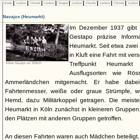
Chronik
Lexikon
Chronik
Lexikon
Gruppe
Lexikon
Chronik
Lexikon
Chronik
Lexikon
Navajos (Heumarkt)
Im Dezember 1937 gibt 
Gestapo präzise Infor
Heumarkt. Seit etwa zwei
in Kluft eine Fahrt mit v
Treffpunkt Heumark
Kölner Navajos um 1936/37
Ausflugsorten wie Rö
Ammerländchen mitgemacht. Er habe dabei
Fahrtenmesser, weiße oder graue Strümpfe, we
Hemd, dazu Militärkoppel getragen. Die meiste
Heumarkt in Köln zunächst in kleineren Gruppe
den Plätzen mit anderen Gruppen getroffen.
An diesen Fahrten waren auch Mädchen beteiligt,