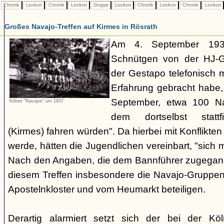
Chronik
Lexikon
Chronik
Lexikon
Gruppe
Lexikon
Chronik
Lexikon
Chronik
Lexikon
Großes Navajo-Treffen auf Kirmes in Rösrath
Am 4. September 1937
Schnütgen von der HJ-Ge
der Gestapo telefonisch m
Erfahrung gebracht habe
September, etwa 100 N
Kölner "Navajos" um 1937
dem dortselbst stattf
(Kirmes) fahren würden". Da hierbei mit Konflikten
werde, hätten die Jugendlichen vereinbart, "sich 
Nach den Angaben, die dem Bannführer zugegang
diesem Treffen insbesondere die Navajo-Gruppen
Apostelnkloster und vom Heumarkt beteiligen.
Derartig alarmiert setzt sich der bei der K