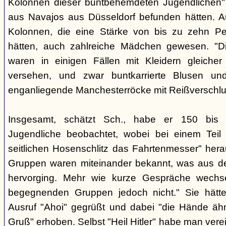
Kolonnen dieser buntbehemdeten Jugendlichen" 
aus Navajos aus Düsseldorf befunden hätten. A
Kolonnen, die eine Stärke von bis zu zehn Per
hätten, auch zahlreiche Mädchen gewesen. "Di
waren in einigen Fällen mit Kleidern gleicher
versehen, und zwar buntkarrierte Blusen un
enganliegende Manchesterröcke mit Reißverschlus
Insgesamt, schätzt Sch., habe er 150 bis 2
Jugendliche beobachtet, wobei bei einem Tei
seitlichen Hosenschlitz das Fahrtenmesser" hera
Gruppen waren miteinander bekannt, was aus de
hervorging. Mehr wie kurze Gespräche wechse
begegnenden Gruppen jedoch nicht." Sie hätt
Ausruf "Ahoi" gegrüßt und dabei "die Hände äh
Gruß" erhoben. Selbst "Heil Hitler" habe man ver