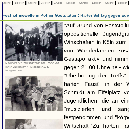
Chronik
Lexikon
Chronik
Lexikon
Gruppe
Lexikon
Chronik
Lexikon
Chronik
Lexikon
Festnahmewelle in Kölner Gaststätten: Harter Schlag gegen Ede
"Auf Grund von Feststellu
oppositionelle Jugendg
Wirtschaften in Köln zu
von Wanderfahrten zus
Gestapo aktiv und nim
Mitglieder der "Volksgartengruppe". Viele von
gegen 21.00 Uhr eine - wi
Ihnen wurden am 4. Dezember 1942
festgenommen.
"Überholung der Treffs"
harten Faust" in der 
Schmidt am Eifelplatz v
Jugendlichen, die an ein
"musizierten und san
festgenommen und "körper
Wirtschaft "Zur harten F