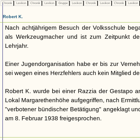
Chronik
Lexikon
Chronik
Lexikon
Gruppe
Lexikon
Chronik
Lexikon
Chronik
Lexikon
Robert K.
Nach achtjährigem Besuch der Volksschule bega
als Werkzeugmacher und ist zum Zeitpunkt de
Lehrjahr.
Einer Jugendorganisation habe er bis zur Verne
sei wegen eines Herzfehlers auch kein Mitglied de
Robert K. wurde bei einer Razzia der Gestapo 
Lokal Margarethenhöhe aufgegriffen, nach Ermitt
"verbotener bündischer Betätigung" angeklagt un
am 8. Februar 1938 freigesprochen.