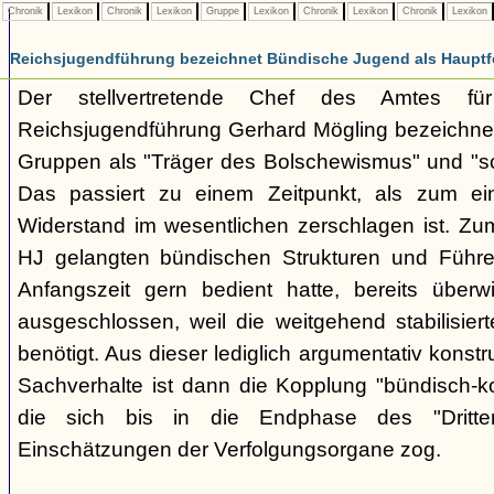
Chronik
Lexikon
Chronik
Lexikon
Gruppe
Lexikon
Chronik
Lexikon
Chronik
Lexikon
Reichsjugendführung bezeichnet Bündische Jugend als Hauptf
Der stellvertretende Chef des Amtes fü
Reichsjugendführung Gerhard Mögling bezeichnet 
Gruppen als "Träger des Bolschewismus" und "sc
Das passiert zu einem Zeitpunkt, als zum ei
Widerstand im wesentlichen zerschlagen ist. Zum
HJ gelangten bündischen Strukturen und Führer
Anfangszeit gern bedient hatte, bereits überwi
ausgeschlossen, weil die weitgehend stabilisier
benötigt. Aus dieser lediglich argumentativ konst
Sachverhalte ist dann die Kopplung "bündisch-
die sich bis in die Endphase des "Dritte
Einschätzungen der Verfolgungsorgane zog.