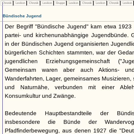
Chronik
Lexikon
Chronik
Lexikon
Gruppe
Lexikon
Chronik
Lexikon
Chronik
Lexikon
Bündische Jugend
Der Begriff "Bündische Jugend" kam etwa 1923 a
partei- und kirchenunabhängige Jugendbünde.
in der Bündischen Jugend organisierten Jugendli
bürgerlichen Schichten stammten, war der Geda
jugendlichen Erziehungsgemeinschaft ("Jug
Gemeinsam waren aber auch Aktions- und
Wanderfahrten, Lager, gemeinsames Musizieren, s
und Naturnähe, verbunden mit einer Ableh
Konsumkultur und Zwänge.
Bedeutende Hauptbestandteile der Bünd
insbesondere die Bünde der Wandervo
Pfadfinderbewegung, aus denen 1927 die "Deuts