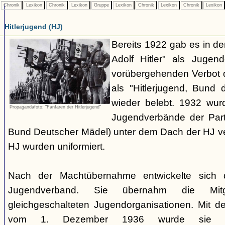
Chronik
Lexikon
Chronik
Lexikon
Gruppe
Lexikon
Chronik
Lexikon
Chronik
Lexikon
Hitlerjugend (HJ)
Bereits 1922 gab es in 
Adolf Hitler" als Jugen
vorübergehenden Verbot d
als "Hitlerjugend, Bund 
wieder belebt. 1932 wurd
Propagandafoto: "Fanfaren der Hitlerjugend"
Jugendverbände der Part
Bund Deutscher Mädel) unter dem Dach der HJ vere
HJ wurden uniformiert.
Nach der Machtübernahme entwickelte sich 
Jugendverband. Sie übernahm die Mitgl
gleichgeschalteten Jugendorganisationen. Mit 
vom 1. Dezember 1936 wurde sie zu