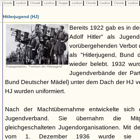
Chronik
Lexikon
Chronik
Lexikon
Gruppe
Lexikon
Chronik
Lexikon
Chronik
Lexikon
Hitlerjugend (HJ)
Bereits 1922 gab es in 
Adolf Hitler" als Jugen
vorübergehenden Verbot d
als "Hitlerjugend, Bund 
wieder belebt. 1932 wurd
Propagandafoto: "Fanfaren der Hitlerjugend"
Jugendverbände der Part
Bund Deutscher Mädel) unter dem Dach der HJ vere
HJ wurden uniformiert.
Nach der Machtübernahme entwickelte sich 
Jugendverband. Sie übernahm die Mitgl
gleichgeschalteten Jugendorganisationen. Mit 
vom 1. Dezember 1936 wurde sie zu