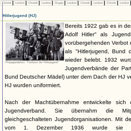
Chronik
Lexikon
Chronik
Lexikon
Gruppe
Lexikon
Chronik
Lexikon
Chronik
Lexikon
Hitlerjugend (HJ)
Bereits 1922 gab es in 
Adolf Hitler" als Jugen
vorübergehenden Verbot d
als "Hitlerjugend, Bund 
wieder belebt. 1932 wurd
Propagandafoto: "Fanfaren der Hitlerjugend"
Jugendverbände der Part
Bund Deutscher Mädel) unter dem Dach der HJ vere
HJ wurden uniformiert.
Nach der Machtübernahme entwickelte sich 
Jugendverband. Sie übernahm die Mitgl
gleichgeschalteten Jugendorganisationen. Mit 
vom 1. Dezember 1936 wurde sie zu