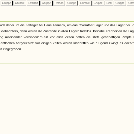
Gruppe
Chronik
Lexikon
Gruppe
Person
Gruppe
Chronik
Gruppe
Lied
Gruppe
Chro
lt sich dabei um die Zeltlager bei Haus Tanneck, um das Overather Lager und das Lager bei 
 Beobachters, dann waren die Zustände in allen Lagern tadellos. Beinahe erscheinen die Lag
ng miteinander verbinden: "Fast vor allen Zelten hatten die stets geschäftigen Pimpfe 
flächen hergerichtet: vor einigen Zelten waren Inschriften wie "Jugend zwingt es doch!"
en eingegraben.