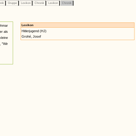
nik
Gruppe
Lexikon
Chronik
Lexikon
Chronik
Lexikon
Lohmar
Hitlerjugend (HJ)
er als
Grohé, Josef
kleine
, "Wir