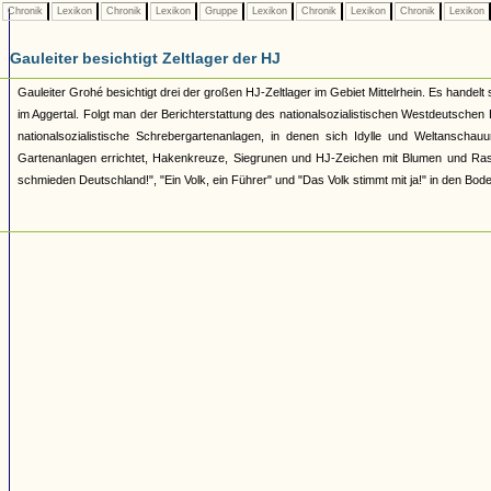
Chronik
Lexikon
Chronik
Lexikon
Gruppe
Lexikon
Chronik
Lexikon
Chronik
Lexikon
Gauleiter besichtigt Zeltlager der HJ
Gauleiter Grohé besichtigt drei der großen HJ-Zeltlager im Gebiet Mittelrhein. Es hande
im Aggertal. Folgt man der Berichterstattung des nationalsozialistischen Westdeutschen
nationalsozialistische Schrebergartenanlagen, in denen sich Idylle und Weltanschauu
Gartenanlagen errichtet, Hakenkreuze, Siegrunen und HJ-Zeichen mit Blumen und Rasen
schmieden Deutschland!", "Ein Volk, ein Führer" und "Das Volk stimmt mit ja!" in den Bod