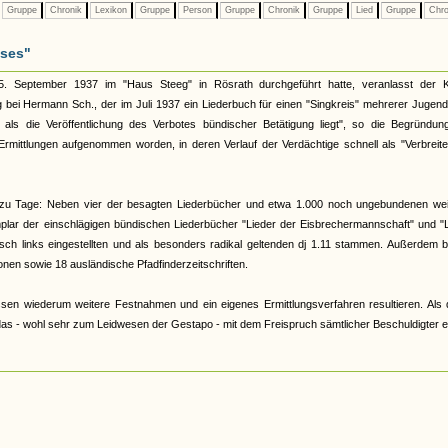
Gruppe
Chronik
Lexikon
Gruppe
Person
Gruppe
Chronik
Gruppe
Lied
Gruppe
Chro
ises"
5. September 1937 im "Haus Steeg" in Rösrath durchgeführt hatte, veranlasst der K
i Hermann Sch., der im Juli 1937 ein Liederbuch für einen "Singkreis" mehrerer Jugendl
r als die Veröffentlichung des Verbotes bündischer Betätigung liegt", so die Begründun
mittlungen aufgenommen worden, in deren Verlauf der Verdächtige schnell als "Verbreite
 zu Tage: Neben vier der besagten Liederbücher und etwa 1.000 noch ungebundenen wei
emplar der einschlägigen bündischen Liederbücher "Lieder der Eisbrechermannschaft" und "
isch links eingestellten und als besonders radikal geltenden dj 1.11 stammen. Außerdem b
en sowie 18 ausländische Pfadfinderzeitschriften.
n wiederum weitere Festnahmen und ein eigenes Ermittlungsverfahren resultieren. Als 
 das - wohl sehr zum Leidwesen der Gestapo - mit dem Freispruch sämtlicher Beschuldigter e