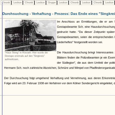
Chronik
Lexikon
Chronik
Lexikon
Gruppe
Lexikon
Chronik
Lexikon
Chronik
Lexikon
Durchsuchung - Verhaftung - Prozess: Das Ende eines "Singkre
Im Anschluss an Ermittlungen, die er am 
Gestapobeamte Sch. eine Hausdurchsuchung be
gedruckt hatte. "Da dieser Zeitpunkt späte
Gestapobeamten, seien die entsprechenden Er
Liederheftes" festgestellt worden sei.
Die Hausdurchsuchung bringt Interessantes
"Haus Steeg" in Rösrath: Hier wurde die
Gestapo erstmals auf den "Singkreis"
Blättern finden die Polizeibeamten je ein Ex
aufmerksam.
der Südlegion", die aus dem Umfeld der polit
Hermann Sch. noch zahlreiche Abzeichen, Schnüre und Wimpel von Pfadfinderorganisation
Der Durchsuchung folgt umgehend Verhaftung und Vernehmung, aus deren Erkenntnisse
Folge wird am 23. Februar 1938 ein Verfahren vor dem Kölner Sondergericht eingeleitet,