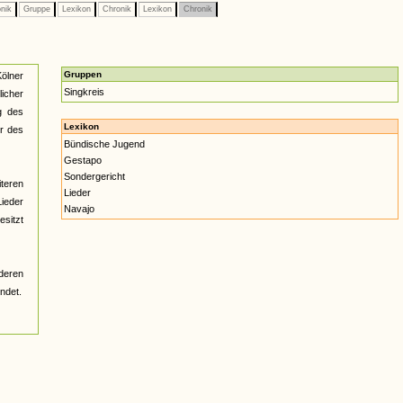
nik
Gruppe
Lexikon
Chronik
Lexikon
Chronik
Gruppen
ölner
Singkreis
icher
g des
Lexikon
r des
Bündische Jugend
Gestapo
Sondergericht
teren
Lieder
Lieder
Navajo
esitzt
deren
ndet.