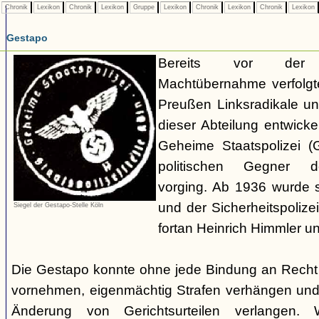
Chronik
Lexikon
Chronik
Lexikon
Gruppe
Lexikon
Chronik
Lexikon
Chronik
Lexikon
Gestapo
Bereits vor der nat
Machtübernahme verfolgte 
Preußen Linksradikale u
dieser Abteilung entwicke
Geheime Staatspolizei (
politischen Gegner de
vorging. Ab 1936 wurde si
und der Sicherheitspolize
Siegel der Gestapo-Stelle Köln
fortan Heinrich Himmler u
Die Gestapo konnte ohne jede Bindung an Rech
vornehmen, eigenmächtig Strafen verhängen und
Änderung von Gerichtsurteilen verlangen. Wi