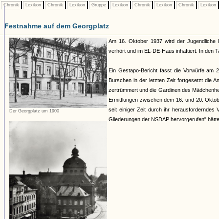
Chronik
Lexikon
Chronik
Lexikon
Gruppe
Lexikon
Chronik
Lexikon
Chronik
Lexikon
Festnahme auf dem Georgplatz
Am 16. Oktober 1937 wird der Jugendliche 
verhört und im EL-DE-Haus inhaftiert. In den 
Ein Gestapo-Bericht fasst die Vorwürfe am
Burschen in der letzten Zeit fortgesetzt di
zertrümmert und die Gardinen des Mädchenhei
Ermittlungen zwischen dem 16. und 20. Oktobe
seit einiger Zeit durch ihr herausforderndes 
Der Georgplatz um 1900
Gliederungen der NSDAP hervorgerufen" hätte