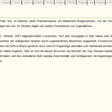
Gruppe
Chronik
Lexikon
Gruppe
Person
Gruppe
Chronik
Gruppe
Lied
Gruppe
Chro
Peter Sch. im Rahmen eines Polizeieinsatzes am Waidmarkt festgenommen, von der Ge
Tagen bis zum 19. Oktober folgen vier weitere Festnahmen von Jugendlichen.
 21. Oktober 1937 folgendermaßen zusammen: "Auf dem Georgplatz in Köln haben eine A
e Anwohner der anliegenden Straßen durch ungebührliches Benehmen angepöbelt, Fenstersc
ms der NSV in Brand gesteckt. Auch sind HJ-Angehörige überfallen und mißhandelt worden
r hätten ergeben, "daß es sich bei diesen Burschen um Vertreter der sog. Navajos handel
Verhalten und ihre einheitliche Kluft ständig Zwischenfälle und Schlägereien mit Angehörig
n.