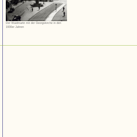
Der Waidmarkt mit der Georgskirche in den
1930er Jahren