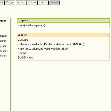
nik
Gruppe
Lexikon
Chronik
Lexikon
Chronik
Gruppen
stapo
Navajos (Georgsplatz)
Lexikon
nzahl
Gestapo
heiben
Nationalsozialistische Deutsche Arbeiterpartei (NSDAP)
." Die
Nationalsozialistische Volkswohlfahrt (NSV)
t, die
Navajo
en von
EL-DE-Haus