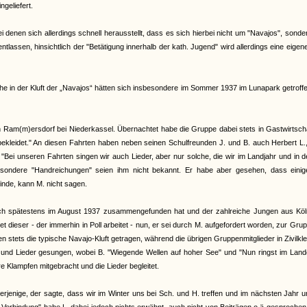
ngeliefert.
denen sich allerdings schnell herausstellt, dass es sich hierbei nicht um "Navajos", sond
lassen, hinsichtlich der "Betätigung innerhalb der kath. Jugend" wird allerdings eine eigen
 in der Kluft der „Navajos“ hätten sich insbesondere im Sommer 1937 im Lunapark getroffe
Ram(m)ersdorf bei Niederkassel. Übernachtet habe die Gruppe dabei stets in Gastwirtscha
ekleidet." An diesen Fahrten haben neben seinen Schulfreunden J. und B. auch Herbert L.
"Bei unseren Fahrten singen wir auch Lieder, aber nur solche, die wir im Landjahr und in 
esondere "Handreichungen" seien ihm nicht bekannt. Er habe aber gesehen, dass einig
inde, kann M. nicht sagen.
 sich spätestens im August 1937 zusammengefunden hat und der zahlreiche Jungen aus Köl
 dieser - der immerhin in Poll arbeitet - nun, er sei durch M. aufgefordert worden, zur Gru
n stets die typische Navajo-Kluft getragen, während die übrigen Gruppenmitglieder in Zivilkl
 und Lieder gesungen, wobei B. "Wiegende Wellen auf hoher See" und "Nun ringst im Land
re Klampfen mitgebracht und die Lieder begleitet.
derjenige, der sagte, dass wir im Winter uns bei Sch. und H. treffen und im nächsten Jahr 