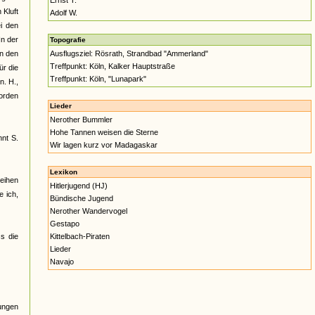
Ernst T.
 Kluft
Adolf W.
i den
In der
Topografie
on den
Ausflugsziel: Rösrath, Strandbad "Ammerland"
Treffpunkt: Köln, Kalker Hauptstraße
ür die
Treffpunkt: Köln, "Lunapark"
n. H.,
worden
Lieder
Nerother Bummler
Hohe Tannen weisen die Sterne
nnt S.
Wir lagen kurz vor Madagaskar
Lexikon
eihen
Hitlerjugend (HJ)
e ich,
Bündische Jugend
Nerother Wandervogel
Gestapo
s die
Kittelbach-Piraten
Lieder
Navajo
Jungen