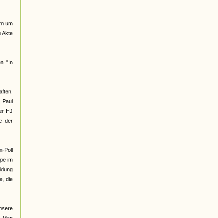
ern um
e Akte
n. "In
ften.
, Paul
der HJ
e der
n-Poll
ppe im
eidung
e, die
unsere