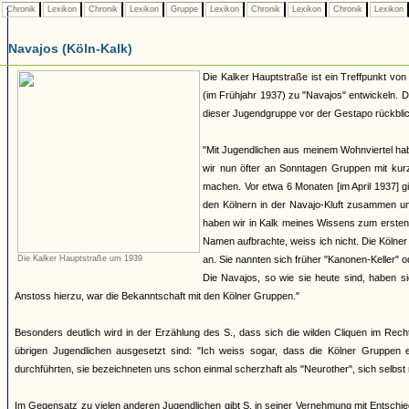
Chronik
Lexikon
Chronik
Lexikon
Gruppe
Lexikon
Chronik
Lexikon
Chronik
Lexikon
Navajos (Köln-Kalk)
Die Kalker Hauptstraße ist ein Treffpunkt von 
(im Frühjahr 1937) zu "Navajos" entwickeln. D
dieser Jugendgruppe vor der Gestapo rückblic
"Mit Jugendlichen aus meinem Wohnviertel hab
wir nun öfter an Sonntagen Gruppen mit ku
machen. Vor etwa 6 Monaten [im April 1937] g
den Kölnern in der Navajo-Kluft zusammen u
haben wir in Kalk meines Wissens zum ersten 
Namen aufbrachte, weiss ich nicht. Die Kölne
Die Kalker Hauptstraße um 1939
an. Sie nannten sich früher "Kanonen-Keller" 
Die Navajos, so wie sie heute sind, haben sic
Anstoss hierzu, war die Bekanntschaft mit den Kölner Gruppen."
Besonders deutlich wird in der Erzählung des S., dass sich die wilden Cliquen im Rech
übrigen Jugendlichen ausgesetzt sind: "Ich weiss sogar, dass die Kölner Gruppen e
durchführten, sie bezeichneten uns schon einmal scherzhaft als "Neurother", sich selbst
Im Gegensatz zu vielen anderen Jugendlichen gibt S. in seiner Vernehmung mit Entschie