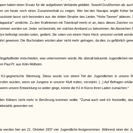
pen haben einen Ersatz für die aufgelösten Verbände gebildet. Sowohl Grußformen als auch
agen um heute noch einen Zusammenhalt zu zeigen. Wer bei den Navajos angibt früher be
usstsein lasse sich besonders aus der dritten Strophe des Liedes "Hohe Tannen" ablesen. 
adagaskar" umdichte. Zu den Kraftriemen mit Totenkopf merkt er an, dass dieses Zeichen v
nommen worden sei. Jeder sei bestrebt, ein solches Armband zu bekommen. Als Abzeichen f
tze befestigt worden seien, gedient. Sie seien von einem Hans Heck umsonst verteilt worde
 Fahrt gewesen. Die Buchstaben würden aber nicht mehr getragen, da dies zu gefährlich ge
 Ringpfadfinder entschieden, was unternommen würde. Als überall bekannte Jugendlichen ne
em Paul Pr. aus Köln-Mülheim.
eine HJ-gegnerische Stimmung. Diese wurde von einem Teil der Jugendlichen in unsere R
en wurden, wenn sie Jungens in unserer Kluft trafen, verstärkt. [...] Auf Befragen erklär
wenn unsere Entwicklung so weiter ginge, könne die HJ in Kürze ihren Laden zumachen."
en Kölnern nicht mehr in Berührung kommen wollte: "Zumal auch weil ich feststellte, das
diebstahls geworden sei.
zzia werden hier am 21. Oktober 1937 vier Jugendliche festgenommen. Während einer der 