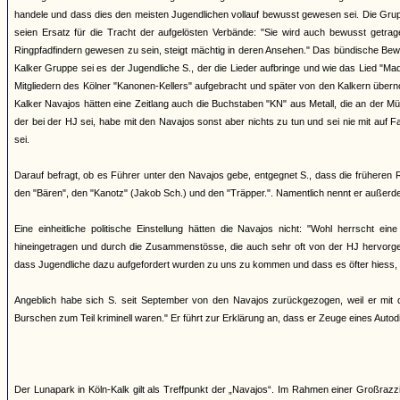
handele und dass dies den meisten Jugendlichen vollauf bewusst gewesen sei. Die Grup
seien Ersatz für die Tracht der aufgelösten Verbände: "Sie wird auch bewusst getr
Ringpfadfindern gewesen zu sein, steigt mächtig in deren Ansehen." Das bündische Bew
Kalker Gruppe sei es der Jugendliche S., der die Lieder aufbringe und wie das Lied "M
Mitgliedern des Kölner "Kanonen-Kellers" aufgebracht und später von den Kalkern über
Kalker Navajos hätten eine Zeitlang auch die Buchstaben "KN" aus Metall, die an der Mü
der bei der HJ sei, habe mit den Navajos sonst aber nichts zu tun und sei nie mit auf
sei.
Darauf befragt, ob es Führer unter den Navajos gebe, entgegnet S., dass die früheren
den "Bären", den "Kanotz" (Jakob Sch.) und den "Träpper.". Namentlich nennt er außerd
Eine einheitliche politische Einstellung hätten die Navajos nicht: "Wohl herrscht 
hineingetragen und durch die Zusammenstösse, die auch sehr oft von der HJ hervorgeruf
dass Jugendliche dazu aufgefordert wurden zu uns zu kommen und dass es öfter hiess, 
Angeblich habe sich S. seit September von den Navajos zurückgezogen, weil er mit d
Burschen zum Teil kriminell waren." Er führt zur Erklärung an, dass er Zeuge eines Auto
Der Lunapark in Köln-Kalk gilt als Treffpunkt der „Navajos“. Im Rahmen einer Großra