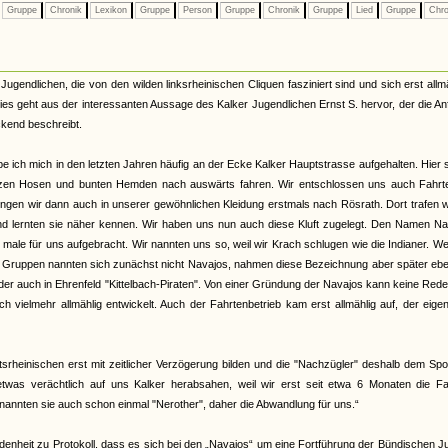
Gruppe
Chronik
Lexikon
Gruppe
Person
Gruppe
Chronik
Gruppe
Lied
Gruppe
Chro
Jugendlichen, die von den wilden linksrheinischen Cliquen fasziniert sind und sich erst allm
ies geht aus der interessanten Aussage des Kalker Jugendlichen Ernst S. hervor, der die A
kend beschreibt.
e ich mich in den letzten Jahren häufig an der Ecke Kalker Hauptstrasse aufgehalten. Hier
rzen Hosen und bunten Hemden nach auswärts fahren. Wir entschlossen uns auch Fahrt
ingen wir dann auch in unserer gewöhnlichen Kleidung erstmals nach Rösrath. Dort trafen w
nd lernten sie näher kennen. Wir haben uns nun auch diese Kluft zugelegt. Den Namen Na
male für uns aufgebracht. Wir nannten uns so, weil wir Krach schlugen wie die Indianer. W
r Gruppen nannten sich zunächst nicht Navajos, nahmen diese Bezeichnung aber später ebe
oder auch in Ehrenfeld "Kittelbach-Piraten". Von einer Gründung der Navajos kann keine Rede
h vielmehr allmählig entwickelt. Auch der Fahrtenbetrieb kam erst allmählig auf, der eigen
tsrheinischen erst mit zeitlicher Verzögerung bilden und die "Nachzügler" deshalb dem Spo
twas verächtlich auf uns Kalker herabsahen, weil wir erst seit etwa 6 Monaten die Fa
 nannten sie auch schon einmal "Nerother", daher die Abwandlung für uns.“
denheit zu Protokoll, dass es sich bei den „Navajos“ um eine Fortführung der Bündischen 