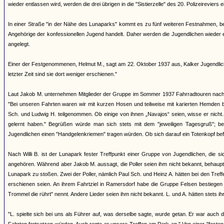
wieder entlassen wird, werden die drei übrigen in die "Sistierzelle" des 20. Polizeireviers ei
In einer Straße "in der Nähe des Lunaparks" kommt es zu fünf weiteren Festnahmen, bei 
Angehörige der konfessionellen Jugend handelt. Daher werden die Jugendlichen wieder ent
angelegt.
Einer der Festgenommenen, Helmut M., sagt am 22. Oktober 1937 aus, Kalker Jugendliche
letzter Zeit sind sie dort weniger erschienen."
Laut Jakob M. unternehmen Mitglieder der Gruppe im Sommer 1937 Fahrradtouren nach 
"Bei unseren Fahrten waren wir mit kurzen Hosen und teilweise mit karierten Hemden b
Sch. und Ludwig H. teilgenommen. Ob einige von ihnen „Navajos“ seien, wisse er nicht. 
gelernt haben." Begrüßen würde man sich stets mit dem "jeweiligen Tagesgruß"; b
Jugendlichen einen "Handgelenkriemen" tragen würden. Ob sich darauf ein Totenkopf bef
Nach Willi B. ist der Lunapark fester Treffpunkt einer Gruppe von Jugendlichen, die
angehören. Während aber Jakob M. aussagt, die Poller seien ihm nicht bekannt, behauptet
Lunapark zu stoßen. Zwei der Poller, nämlich Paul Sch. und Heinz A. hätten bei den Treffe
erschienen seien. An ihrem Fahrtziel in Ramersdorf habe die Gruppe Felsen bestiegen
Trommel die rührt" nennt. Andere Lieder seien ihm nicht bekannt. L. und A. hätten stets ih
"L. spielte sich bei uns als Führer auf, was derselbe sagte, wurde getan. Er war auch 