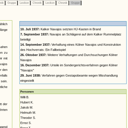
nik
Gruppe
Lexikon
Chronik
Lexikon
Chronik
Gruppe
ählich
10. Juli 1937:
Kalker Navajos setzten HJ-Kasten in Brand
nfänge
7. September 1937:
Navajos an Schlägerei auf dem Kalker Rummelplatz
beteiligt
14. September 1937:
Verhaftung eines Kölner Navajos und Konstruktion
 sahen
des Hochverrats: Ein Fallbeispiel
en zu
26. Oktober 1937:
Weitere Verhaftungen und Durchsuchungen Kölner
ir mit
Navajos
vajos
16. Dezember 1937:
Urteile im Sondergerichtsverfahren gegen Kölner
er den
"Navajos"
nfalls
29. Juni 1938:
Verfahren gegen Gestapobeamte wegen Misshandlung
eingestellt
 sein.
tliche
Personen
Willi B.
Hubert K.
tt der
Jakob M.
hrten
Helmuth M.
Theodor S.
Ernst S.
Jugend