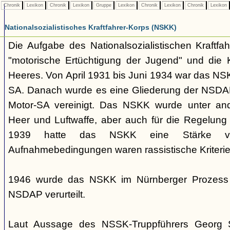
Chronik
Lexikon
Chronik
Lexikon
Gruppe
Lexikon
Chronik
Lexikon
Chronik
Lexikon
Nationalsozialistisches Kraftfahrer-Korps (NSKK)
Die Aufgabe des Nationalsozialistischen Kraftfa
"motorische Ertüchtigung der Jugend" und die K
Heeres. Von April 1931 bis Juni 1934 war das NS
SA. Danach wurde es eine Gliederung der NSDAP
Motor-SA vereinigt. Das NSKK wurde unter and
Heer und Luftwaffe, aber auch für die Regelung 
1939 hatte das NSKK eine Stärke 
Aufnahmebedingungen waren rassistische Kriterie
1946 wurde das NSKK im Nürnberger Prozess a
NSDAP verurteilt.
Laut Aussage des NSSK-Truppführers Georg 