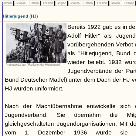
Chronik
Lexikon
Chronik
Lexikon
Gruppe
Lexikon
Chronik
Lexikon
Chronik
Lexikon
Hitlerjugend (HJ)
Bereits 1922 gab es in 
Adolf Hitler" als Jugen
vorübergehenden Verbot d
als "Hitlerjugend, Bund 
wieder belebt. 1932 wurd
Propagandafoto: "Fanfaren der Hitlerjugend"
Jugendverbände der Part
Bund Deutscher Mädel) unter dem Dach der HJ vere
HJ wurden uniformiert.
Nach der Machtübernahme entwickelte sich 
Jugendverband. Sie übernahm die Mitgl
gleichgeschalteten Jugendorganisationen. Mit 
vom 1. Dezember 1936 wurde sie zu