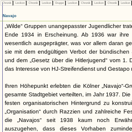
Chronik
Lexikon
Chronik
Lexikon
Gruppe
Lexikon
Chronik
Lexikon
Chronik
Lexikon
Navajo
„Wilde“ Gruppen unangepasster Jugendlicher trate
Ende 1934 in Erscheinung. Ab 1936 war ihre 
wesentlich ausgeprägter, was vor allem daran ge
sie mit dem endgültigen Verbot der bündischen
und dem „Gesetz über die Hitlerjugend“ vom 1. 
das Interesse von HJ-Streifendienst und Gestapo 
Ihren Höhepunkt erlebten die Kölner „Navajo“-Gr
gesamte Stadtgebiet verteilten, im Jahr 1937. Di
festen organisatorischen Hintergrund zu konstru
„Organisation“ durch Razzien und zahlreiche F
die „Navajos“ seit 1938 kaum noch Erwähn
auszugehen, dass dieses Vorhaben zumindes