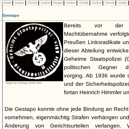
Chronik
Lexikon
Chronik
Lexikon
Gruppe
Lexikon
Chronik
Lexikon
Chronik
Lexikon
Gestapo
Bereits vor der nat
Machtübernahme verfolgte 
Preußen Linksradikale u
dieser Abteilung entwicke
Geheime Staatspolizei (
politischen Gegner de
vorging. Ab 1936 wurde si
und der Sicherheitspolize
Siegel der Gestapo-Stelle Köln
fortan Heinrich Himmler u
Die Gestapo konnte ohne jede Bindung an Rech
vornehmen, eigenmächtig Strafen verhängen und
Änderung von Gerichtsurteilen verlangen. Wi