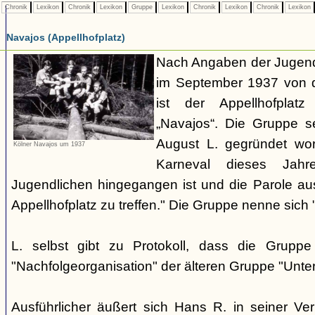
Chronik
Lexikon
Chronik
Lexikon
Gruppe
Lexikon
Chronik
Lexikon
Chronik
Lexikon
Navajos (Appellhofplatz)
Nach Angaben der Jugendl
im September 1937 von d
ist der Appellhofplatz
„Navajos“. Die Gruppe s
August L. gegründet wor
Kölner Navajos um 1937
Karneval dieses Jah
Jugendlichen hingegangen ist und die Parole a
Appellhofplatz zu treffen." Die Gruppe nenne sich 
L. selbst gibt zu Protokoll, dass die Gruppe
"Nachfolgeorganisation" der älteren Gruppe "Unt
Ausführlicher äußert sich Hans R. in seiner V