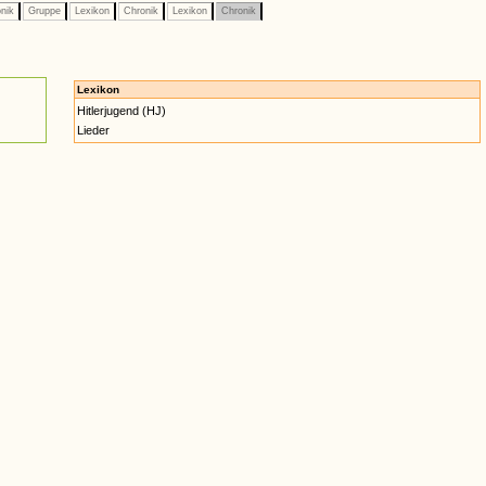
nik
Gruppe
Lexikon
Chronik
Lexikon
Chronik
Lexikon
Hitlerjugend (HJ)
Lieder