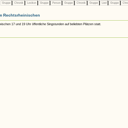
Gruppe
Chronik
Lexikon
Gruppe
Person
Gruppe
Chronik
Gruppe
Lied
Gruppe
Chro
m Rechtsrheinischen
schen 17 und 19 Uhr öffentliche Singstunden auf beliebten Plätzen statt.