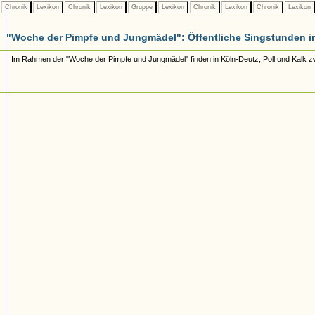
Chronik
Lexikon
Chronik
Lexikon
Gruppe
Lexikon
Chronik
Lexikon
Chronik
Lexikon
"Woche der Pimpfe und Jungmädel": Öffentliche Singstunden i
Im Rahmen der "Woche der Pimpfe und Jungmädel" finden in Köln-Deutz, Poll und Kalk zwi