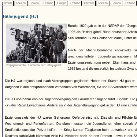
Chronik
Lexikon
Chronik
Lexikon
Gruppe
Lexikon
Chronik
Lexikon
Chronik
Lexikon
Hitlerjugend (HJ)
Bereits 1922 gab es in der NSDAP den "Jungst
1926 als "Hitlerjugend, Bund deutscher Arbei
Schülerbund, Bund Deutscher Mädel) unter dem 
Nach der Machtübernahme entwickelte si
gleichgeschalteten Jugendorganisationen
Erziehungseinrichtung neben Elternhaus und 
Propagandafoto: "Fanfaren der Hitlerjugend"
1939 bestand die gesetzlich festgelegte Zwang
Die HJ war regional und nach Altersgruppen gegliedert. Neben der Stamm-HJ gab es S
Aufgaben in den entsprechenden Verbänden von Wehrmacht, SA und SS vorbereitet werde
Die HJ übernahm von der Jugendbewegung den Grundsatz "Jugend führt Jugend". Die jew
- in aller Regel Erwachsene. Anders als in der Jugendbewegung galt in der HJ eine strik
Erziehungsziele der HJ waren Gehorsam, Opferbereitschaft, Disziplin und Pflichterfü
Wochenend- und Ferienfahrten. Daneben mussten die Jugendlichen eher soziale A
Streifendienstes der Polizei helfen. Im Krieg kamen Tätigkeiten beim Luftschutz und
Regimes schließlich kämpften viele HJ-Mitglieder noch an den Fronten - etwa in der S