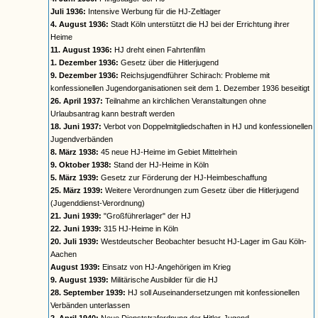
Juli 1936:
Intensive Werbung für die HJ-Zeltlager
4. August 1936:
Stadt Köln unterstützt die HJ bei der Errichtung ihrer
Heime
11. August 1936:
HJ dreht einen Fahrtenfilm
1. Dezember 1936:
Gesetz über die Hitlerjugend
9. Dezember 1936:
Reichsjugendführer Schirach: Probleme mit
konfessionellen Jugendorganisationen seit dem 1. Dezember 1936 beseitigt
26. April 1937:
Teilnahme an kirchlichen Veranstaltungen ohne
Urlaubsantrag kann bestraft werden
18. Juni 1937:
Verbot von Doppelmitgliedschaften in HJ und konfessionellen
Jugendverbänden
8. März 1938:
45 neue HJ-Heime im Gebiet Mittelrhein
9. Oktober 1938:
Stand der HJ-Heime in Köln
5. März 1939:
Gesetz zur Förderung der HJ-Heimbeschaffung
25. März 1939:
Weitere Verordnungen zum Gesetz über die Hitlerjugend
(Jugenddienst-Verordnung)
21. Juni 1939:
"Großführerlager" der HJ
22. Juni 1939:
315 HJ-Heime in Köln
20. Juli 1939:
Westdeutscher Beobachter besucht HJ-Lager im Gau Köln-
Aachen
August 1939:
Einsatz von HJ-Angehörigen im Krieg
9. August 1939:
Militärische Ausbilder für die HJ
28. September 1939:
HJ soll Auseinandersetzungen mit konfessionellen
Verbänden unterlassen