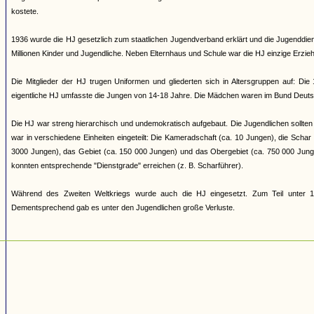
kostete.
1936 wurde die HJ gesetzlich zum staatlichen Jugendverband erklärt und die Jugenddienst
Millionen Kinder und Jugendliche. Neben Elternhaus und Schule war die HJ einzige Erziehun
Die Mitglieder der HJ trugen Uniformen und gliederten sich in Altersgruppen auf: Di
eigentliche HJ umfasste die Jungen von 14-18 Jahre. Die Mädchen waren im Bund Deuts
Die HJ war streng hierarchisch und undemokratisch aufgebaut. Die Jugendlichen sollten 
war in verschiedene Einheiten eingeteilt: Die Kameradschaft (ca. 10 Jungen), die Scha
3000 Jungen), das Gebiet (ca. 150 000 Jungen) und das Obergebiet (ca. 750 000 Jung
konnten entsprechende "Dienstgrade" erreichen (z. B. Scharführer).
Während des Zweiten Weltkriegs wurde auch die HJ eingesetzt. Zum Teil unter 17
Dementsprechend gab es unter den Jugendlichen große Verluste.