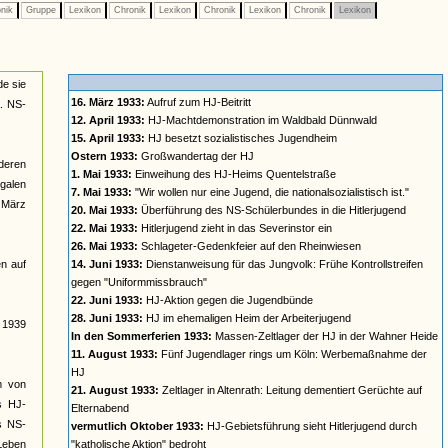
nik
Gruppe
Lexikon
Chronik
Lexikon
Chronik
Lexikon
Chronik
Lexikon
de sie
16. März 1933:
Aufruf zum HJ-Beitritt
a. NS-
12. April 1933:
HJ-Machtdemonstration im Waldbald Dünnwald
15. April 1933:
HJ besetzt sozialistisches Jugendheim
Ostern 1933:
Großwandertag der HJ
deren
1. Mai 1933:
Einweihung des HJ-Heims Quentelstraße
galen
7. Mai 1933:
"Wir wollen nur eine Jugend, die nationalsozialistisch ist."
t März
20. Mai 1933:
Überführung des NS-Schülerbundes in die Hitlerjugend
22. Mai 1933:
Hitlerjugend zieht in das Severinstor ein
26. Mai 1933:
Schlageter-Gedenkfeier auf den Rheinwiesen
n auf
14. Juni 1933:
Dienstanweisung für das Jungvolk: Frühe Kontrollstreifen
gegen "Uniformmissbrauch"
22. Juni 1933:
HJ-Aktion gegen die Jugendbünde
28. Juni 1933:
HJ im ehemaligen Heim der Arbeiterjugend
s 1939
In den Sommerferien 1933:
Massen-Zeltlager der HJ in der Wahner Heide
11. August 1933:
Fünf Jugendlager rings um Köln: Werbemaßnahme der
HJ
rm von
21. August 1933:
Zeltlager in Altenrath: Leitung dementiert Gerüchte auf
s HJ-
Elternabend
es NS-
vermutlich Oktober 1933:
HJ-Gebietsführung sieht Hitlerjugend durch
 Leben
"katholische Aktion" bedroht