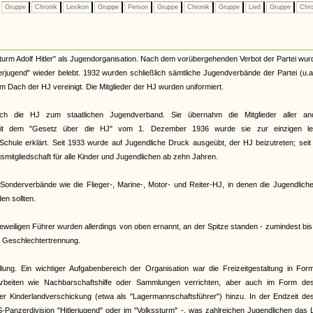
Gruppe
Chronik
Lexikon
Gruppe
Person
Gruppe
Chronik
Gruppe
Lied
Gruppe
Chro
urm Adolf Hitler" als Jugendorganisation. Nach dem vorübergehenden Verbot der Partei wur
terjugend" wieder belebt. 1932 wurden schließlich sämtliche Jugendverbände der Partei (u.
Dach der HJ vereinigt. Die Mitglieder der HJ wurden uniformiert.
ch die HJ zum staatlichen Jugendverband. Sie übernahm die Mitglieder aller an
. Mit dem "Gesetz über die HJ" vom 1. Dezember 1936 wurde sie zur einzigen le
Schule erklärt. Seit 1933 wurde auf Jugendliche Druck ausgeübt, der HJ beizutreten; sei
smitgliedschaft für alle Kinder und Jugendlichen ab zehn Jahren.
onderverbände wie die Flieger-, Marine-, Motor- und Reiter-HJ, in denen die Jugendliche
n sollten.
eiligen Führer wurden allerdings von oben ernannt, an der Spitze standen - zumindest bi
te Geschlechtertrennung.
llung. Ein wichtiger Aufgabenbereich der Organisation war die Freizeitgestaltung in Fo
rbeiten wie Nachbarschaftshilfe oder Sammlungen verrichten, aber auch im Form de
 der Kinderlandverschickung (etwa als "Lagermannschaftsführer") hinzu. In der Endzeit d
S-Panzerdivision "Hitlerjugend" oder im "Volkssturm" -, was zahlreichen Jugendlichen das