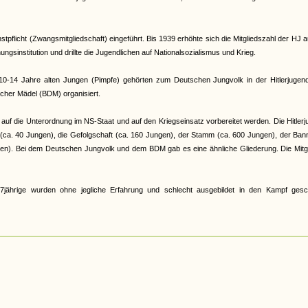
pflicht (Zwangsmitgliedschaft) eingeführt. Bis 1939 erhöhte sich die Mitgliedszahl der HJ a
gsinstitution und drillte die Jugendlichen auf Nationalsozialismus und Krieg.
e 10-14 Jahre alten Jungen (Pimpfe) gehörten zum Deutschen Jungvolk in der Hitlerjugen
cher Mädel (BDM) organisiert.
auf die Unterordnung im NS-Staat und auf den Kriegseinsatz vorbereitet werden. Die Hitler
r (ca. 40 Jungen), die Gefolgschaft (ca. 160 Jungen), der Stamm (ca. 600 Jungen), der Ban
en). Bei dem Deutschen Jungvolk und dem BDM gab es eine ähnliche Gliederung. Die Mitgl
jährige wurden ohne jegliche Erfahrung und schlecht ausgebildet in den Kampf gesch