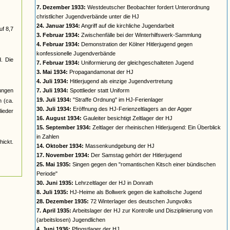
7. Dezember 1933:
Westdeutscher Beobachter fordert Unterordnung
christlicher Jugendverbände unter die HJ
24. Januar 1934:
Angriff auf die kirchliche Jugendarbeit
uf 8,7
3. Februar 1934:
Zwischenfälle bei der Winterhilfswerk-Sammlung
4. Februar 1934:
Demonstration der Kölner Hitlerjugend gegen
konfessionelle Jugendverbände
d. Die
7. Februar 1934:
Uniformierung der gleichgeschalteten Jugend
3. Mai 1934:
Propagandamonat der HJ
4. Juli 1934:
Hitlerjugend als einzige Jugendvertretung
jungen
7. Juli 1934:
Spottlieder statt Uniform
19. Juli 1934:
"Straffe Ordnung" im HJ-Ferienlager
n (ca.
30. Juli 1934:
Eröffnung des HJ-Ferienzeltlagers an der Agger
ieder
16. August 1934:
Gauleiter besichtigt Zeltlager der HJ
15. September 1934:
Zeltlager der rheinischen Hitlerjugend: Ein Überblick
in Zahlen
ickt.
14. Oktober 1934:
Massenkundgebung der HJ
17. November 1934:
Der Samstag gehört der Hitlerjugend
25. Mai 1935:
Singen gegen den "romantischen Kitsch einer bündischen
Periode"
30. Juni 1935:
Lehrzeltlager der HJ in Donrath
8. Juli 1935:
HJ-Heime als Bollwerk gegen die katholische Jugend
28. Dezember 1935:
72 Winterlager des deutschen Jungvolks
7. April 1935:
Arbeitslager der HJ zur Kontrolle und Disziplinierung von
(arbeitslosen) Jugendlichen
4. Juni 1936:
Pfingstlager der HJ