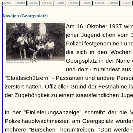
Chronik
Lexikon
Chronik
Lexikon
Gruppe
Lexikon
Chronik
Lexikon
Chronik
Lexikon
Navajos (Georgsplatz)
Am 16. Oktober 1937 wird
jener Jugendlichen vom 3.
Polizei festgenommen un
die sich in den Woche
Georgsplatz in der Nähe 
Kölner Navajos um 1937
und dort - zumindest aus 
"Staatsschützern" - Passanten und andere Person
zerstört hatten. Offizieller Grund der Festnahme is
der Zugehörigkeit zu einem staatsfeindlichen Jug
In der "Einlieferungsanzeige" schreibt der die 
Polizeihauptwachmeister, am Georgsplatz würde
mehrere "Burschen" herumtreiben. "Dort werde