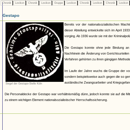
Chronik
Lexikon
Chronik
Lexikon
Gruppe
Lexikon
Chronik
Lexikon
Chronik
Lexikon
Gestapo
Bereits vor der nationalsozialistischen Mach
dieser Abteilung entwickelte sich im April 19
vorging. Ab 1936 wurde sie mit der Kriminalpoli
Die Gestapo konnte ohne jede Bindung an
Nachhinein die Änderung von Gerichtsurteilen 
Verfahren gehörten zu ihren gängigen Methoden.
Im Laufe der Jahre wuchs die Gruppe der von 
sondern beispielsweise auch gegen die so ge
ausländische Zwangsarbeiter und Kriegsgefan
Siegel der Gestapo-Stelle Köln
Die Personaldecke der Gestapo war verhältnismäßig dünn, jedoch konnte sie auf die Mit
zu einem wichtigen Element nationalsozialistischer Herrschaftssicherung.