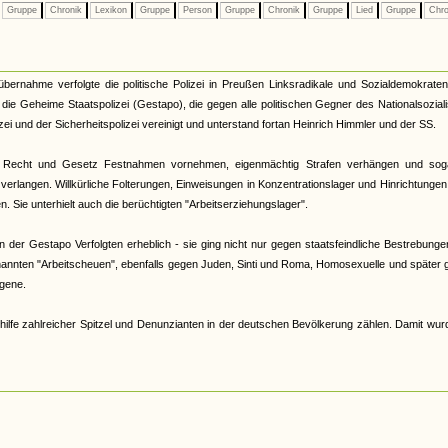
Gruppe
Chronik
Lexikon
Gruppe
Person
Gruppe
Chronik
Gruppe
Lied
Gruppe
Chro
tübernahme verfolgte die politische Polizei in Preußen Linksradikale und Sozialdemokrate
33 die Geheime Staatspolizei (Gestapo), die gegen alle politischen Gegner des Nationalsozia
zei und der Sicherheitspolizei vereinigt und unterstand fortan Heinrich Himmler und der SS.
 Recht und Gesetz Festnahmen vornehmen, eigenmächtig Strafen verhängen und sog
verlangen. Willkürliche Folterungen, Einweisungen in Konzentrationslager und Hinrichtunge
 Sie unterhielt auch die berüchtigten "Arbeitserziehungslager".
der Gestapo Verfolgten erheblich - sie ging nicht nur gegen staatsfeindliche Bestrebunge
nannten "Arbeitscheuen", ebenfalls gegen Juden, Sinti und Roma, Homosexuelle und später
gene.
hilfe zahlreicher Spitzel und Denunzianten in der deutschen Bevölkerung zählen. Damit wur