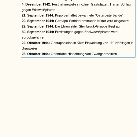
4. Dezember 1942:
Festnahmewelle in Kölner Gaststätten: Harter Schlag
gegen Edelweißpiraten
21. September 1944:
Kripo verhaftet bewaffnete "Ostarbeiterbande"
29. September 1944:
Gestapo-Sonderkommando Kütter wird eingesetzt
29. September 1944:
Die Ehrenfelder Steinbrück-Gruppe fliegt auf
30. September 1944:
Ermittlungen gegen Edelwewißpiraten wird
zurückgefahren
22. Oktober 1944:
Gestapoaktion in Köln: Einweisung von 110 Häftlingen in
Brauweiler
25. Oktober 1944:
Öffentliche Hinrichtung von Zwangsarbeitern