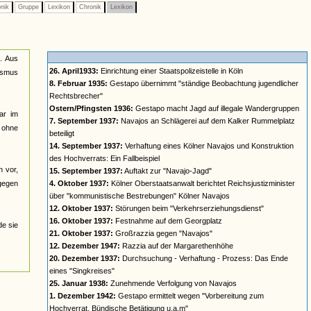
nik
Gruppe
Lexikon
Chronik
Lexikon
n. Aus
26. April1933:
Einrichtung einer Staatspolizeistelle in Köln
lismus
8. Februar 1935:
Gestapo übernimmt "ständige Beobachtung jugendlicher
Rechtsbrecher"
Ostern/Pfingsten 1936:
Gestapo macht Jagd auf illegale Wandergruppen
ar im
7. September 1937:
Navajos an Schlägerei auf dem Kalker Rummelplatz
n ohne
beteiligt
14. September 1937:
Verhaftung eines Kölner Navajos und Konstruktion
des Hochverrats: Ein Fallbeispiel
n vor,
15. September 1937:
Auftakt zur "Navajo-Jagd"
 gegen
4. Oktober 1937:
Kölner Oberstaatsanwalt berichtet Reichsjustizminister
über "kommunistische Bestrebungen" Kölner Navajos
12. Oktober 1937:
Störungen beim "Verkehrserziehungsdienst"
16. Oktober 1937:
Festnahme auf dem Georgplatz
de sie
21. Oktober 1937:
Großrazzia gegen "Navajos"
12. Dezember 1947:
Razzia auf der Margarethenhöhe
20. Dezember 1937:
Durchsuchung - Verhaftung - Prozess: Das Ende
eines "Singkreises"
25. Januar 1938:
Zunehmende Verfolgung von Navajos
1. Dezember 1942:
Gestapo ermittelt wegen "Vorbereitung zum
Hochverrat, Bündische Betätigung u.a.m"