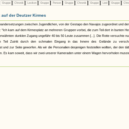
Gruppe
Chronik
Lexikon
Gruppe
Person
Gruppe
Chronik
Gruppe
Lied
Gruppe
Chro
auf der Deutzer Kirmes
inandersetzungen zwischen Jugendlichen, von der Gestapo den Navajos zugeordnet und de
ge: "Ich kam auf dem Kirmesplatz an mehreren Gruppen vorbei, die zum Teil dort in bunten 
 erwähnten dunklen Zugang ungefähr 40 bis 50 Leute zusammen [...]. Die Rotte versuchte n
n Teil Zutritt durch den schmalen Eingang in das Innere des Gelände zu verscha
 und zur Seite geworfen. Als wir die Personalien desjenigen feststellen wollten, der den tät
lagen. Es kam soweit, dass wir zwei unserer Kameraden unter einem Wagen hervorholen musst