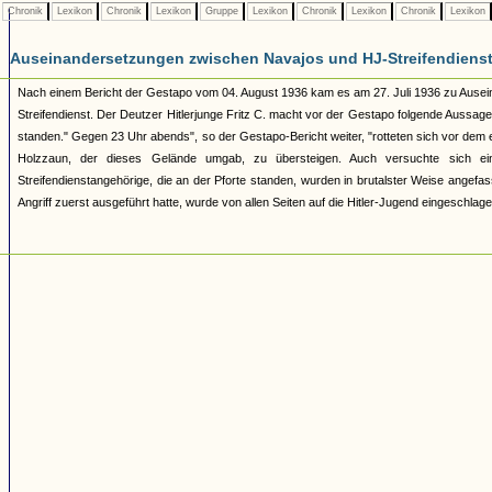
Chronik
Lexikon
Chronik
Lexikon
Gruppe
Lexikon
Chronik
Lexikon
Chronik
Lexikon
Auseinandersetzungen zwischen Navajos und HJ-Streifendienst 
Nach einem Bericht der Gestapo vom 04. August 1936 kam es am 27. Juli 1936 zu Ause
Streifendienst. Der Deutzer Hitlerjunge Fritz C. macht vor der Gestapo folgende Aussa
standen." Gegen 23 Uhr abends", so der Gestapo-Bericht weiter, "rotteten sich vor dem
Holzzaun, der dieses Gelände umgab, zu übersteigen. Auch versuchte sich ei
Streifendienstangehörige, die an der Pforte standen, wurden in brutalster Weise angefasst
Angriff zuerst ausgeführt hatte, wurde von allen Seiten auf die Hitler-Jugend eingesch