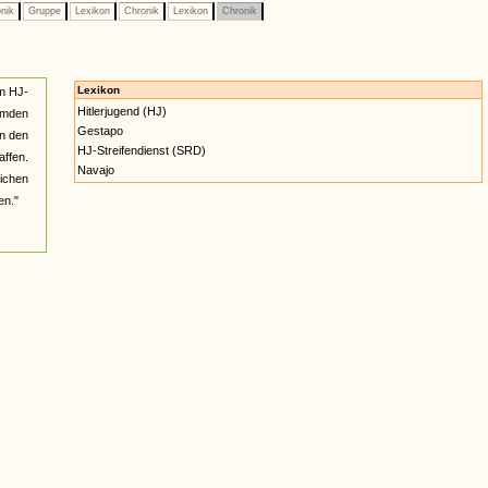
nik
Gruppe
Lexikon
Chronik
Lexikon
Chronik
Lexikon
m HJ-
Hitlerjugend (HJ)
Hemden
Gestapo
un den
HJ-Streifendienst (SRD)
ffen.
Navajo
lichen
en."