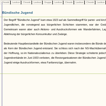
Chronik
Lexikon
Chronik
Lexikon
Gruppe
Lexikon
Chronik
Lexikon
Chronik
Lexikon
Bündische Jugend
Der Begriff "Bündische Jugend" kam etwa 1923 auf als Sammelbegriff für partei- und 
Jugendlichen, die vorwiegend aus bürgerlichen Schichten stammten, war der Geda
Gemeinsam waren aber auch Aktions- und Ausdrucksformen wie Wanderfahrten, Lage
Ablehnung der bürgerlichen Konsumkultur und Zwänge.
Bedeutende Hauptbestandteile der Bündischen Jugend waren insbesondere die Bünde d
als Kern der Bündischen Jugend entstand. Sie schloss sich nach der NS-Machtüberna
der Hoffnung, so im Nationalsozialismus zu überleben. Diese Strategie scheiterte jed
Jugendverbände im Juni 1933 verboten, die Restorganisationen der Bündischen Jugend 193
Jugend einige Ausdruckformen, etwa Fanfarenzüge, übernahm.