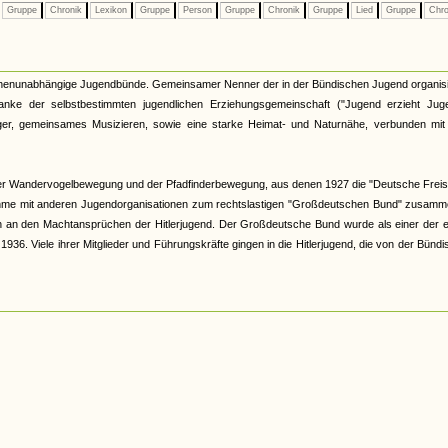
Gruppe
Chronik
Lexikon
Gruppe
Person
Gruppe
Chronik
Gruppe
Lied
Gruppe
Chro
kirchenunabhängige Jugendbünde. Gemeinsamer Nenner der in der Bündischen Jugend organis
nke der selbstbestimmten jugendlichen Erziehungsgemeinschaft ("Jugend erzieht Juge
r, gemeinsames Musizieren, sowie eine starke Heimat- und Naturnähe, verbunden mit 
er Wandervogelbewegung und der Pfadfinderbewegung, aus denen 1927 die "Deutsche Freis
hme mit anderen Jugendorganisationen zum rechtslastigen "Großdeutschen Bund" zusamme
och an den Machtansprüchen der Hitlerjugend. Der Großdeutsche Bund wurde als einer der 
6. Viele ihrer Mitglieder und Führungskräfte gingen in die Hitlerjugend, die von der Bünd