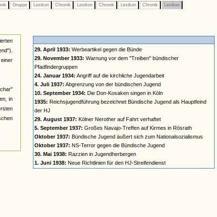
nik
Gruppe
Lexikon
Chronik
Lexikon
Chronik
Lexikon
Chronik
Lexikon
ierten
29. April 1933:
Werbeartikel gegen die Bünde
nd").
29. November 1933:
Warnung vor dem "Treiben" bündischer
einer
Pfadfindergruppen
24. Januar 1934:
Angriff auf die kirchliche Jugendarbeit
4. Juli 1937:
Abgrenzung von der bündischen Jugend
char"
10. September 1934:
Die Don-Kosaken singen in Köln
n, in
1935:
Reichsjugendführung bezeichnet Bündische Jugend als Hauptfeind
ersten
der HJ
ischen
29. August 1937:
Kölner Nerother auf Fahrt verhaftet
5. September 1937:
Großes Navajo-Treffen auf Kirmes in Rösrath
Oktober 1937:
Bündische Jugend äußert sich zum Nationalsozialismus
Oktober 1937:
NS-Terror gegen die Bündische Jugend
30. Mai 1938:
Razzien in Jugendherbergen
1. Juni 1938:
Neue Richtlinien für den HJ-Streifendienst