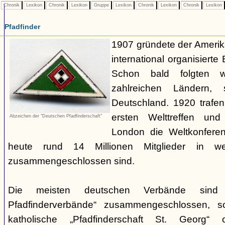
Chronik
Lexikon
Chronik
Lexikon
Gruppe
Lexikon
Chronik
Lexikon
Chronik
Lexikon
Pfadfinder
1907 gründete der Amerik
international organisiert
Schon bald folgten w
zahlreichen Ländern
Deutschland. 1920 trafen
ersten Welttreffen un
Abzeichen der "Deutschen Pfadfinderschaft"
London die Weltkonferen
heute rund 14 Millionen Mitglieder in w
zusammengeschlossen sind.
Die meisten deutschen Verbände sind
Pfadfinderverbände“ zusammengeschlossen, 
katholische „Pfadfinderschaft St. Georg