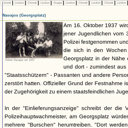
Chronik
Lexikon
Chronik
Lexikon
Gruppe
Lexikon
Chronik
Lexikon
Chronik
Lexikon
Navajos (Georgsplatz)
Am 16. Oktober 1937 wird
jener Jugendlichen vom 3.
Polizei festgenommen un
die sich in den Woche
Georgsplatz in der Nähe 
Kölner Navajos um 1937
und dort - zumindest aus 
"Staatsschützern" - Passanten und andere Person
zerstört hatten. Offizieller Grund der Festnahme is
der Zugehörigkeit zu einem staatsfeindlichen Jug
In der "Einlieferungsanzeige" schreibt der die 
Polizeihauptwachmeister, am Georgsplatz würde
mehrere "Burschen" herumtreiben. "Dort werde