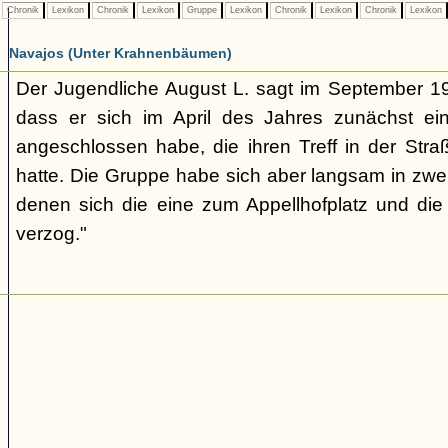
Chronik
Lexikon
Chronik
Lexikon
Gruppe
Lexikon
Chronik
Lexikon
Chronik
Lexikon
Navajos (Unter Krahnenbäumen)
Der Jugendliche August L. sagt im September 1
dass er sich im April des Jahres zunächst e
angeschlossen habe, die ihren Treff in der St
hatte. Die Gruppe habe sich aber langsam in zwe
denen sich die eine zum Appellhofplatz und di
verzog."