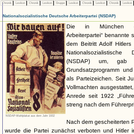
Chronik
Lexikon
Chronik
Lexikon
Gruppe
Lexikon
Chronik
Lexikon
Chronik
Lexikon
Nationalsozialistische Deutsche Arbeiterpartei (NSDAP)
Die in München ge
Arbeiterpartei“ benannte 
dem Beitritt Adolf Hitle
Nationalsozialistische 
(NSDAP) um, gab s
Grundsatzprogramm und
als Parteizeichen. Seit Ju
Vollmachten ausgestattet,
Anrede seit 1922 „Führe
streng nach dem Führerpri
NSDAP-Wahlplakat aus dem Jahr 1932
Nach dem gescheiterten 
wurde die Partei zunächst verboten und Hitler i