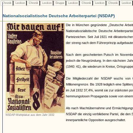
Chronik
Lexikon
Chronik
Lexikon
Gruppe
Lexikon
Chronik
Lexikon
Chronik
Lexikon
Nationalsozialistische Deutsche Arbeiterpartei (NSDAP)
Die in München gegründete „Deutsche Arbeite
Nationalsozialistische Deutsche Arbeiterp
Parteizeichen. Seit Juli 1921 mit diktatorisch
der streng nach dem Führerprinzip aufgebauten
Nach dem gescheiterten Putsch im November 
jedoch die Neugründung. In den nächsten Jahr
(1940: 41), die wiederum in Kreise, Ortsgruppe
Die Mitgliederzahl der NSDAP wuchs von 
Millionengrenze. Bis 1928 lediglich eine Split
im Juli 1932 37,4%, womit sie zur stärksten pol
hemmungslosen Propaganda sowie von einem 
Als nach Machtübernahme und Ermächtigungsg
NSDAP die einzig verbliebene Partei, die den 
NSDAP-Wahlplakat aus dem Jahr 1932
innerparteiliche Opposition ausgeschaltet.