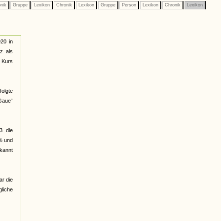
nik
Gruppe
Lexikon
Chronik
Lexikon
Gruppe
Person
Lexikon
Chronik
Lexikon
920 in
z als
n Kurs
olgte
„Gaue“
3 die
3% und
ekannt
r die
gliche