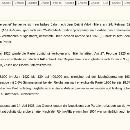
Gruppe
Chronik
Lexikon
Gruppe
Person
Gruppe
Chronik
Gruppe
Lied
Gruppe
Chro
rpartei“ benannte sich ein halbes Jahr nach dem Beitritt Adolf Hitlers am 24. Februar 1
artei (NSDAP) um, gab sich ein 25-Punkte-Grundsatzprogramm und wählte das Hakenkreu
en Vollmachten ausgestattet, bestimmte Hitler, dessen Anrede seit 1922 „Führer“ lautete, de
 Partei.
1923 wurde die Partei zunächst verboten und Hitler inhaftiert. Am 27. Februar 1925 erf
en vergrößerte sich die NSDAP schnell über Bayern hinaus und gliederte sich fortan in 35 
n, Zellen und Blocks unterteilt waren.
6.000 im Jahr 1922 bis 130 auf 400.000 und erreichte bei der Machtübernahme 193
tergruppe mit 2,6% Stimmenanteil bei der Reichstagswahl erreichte die Partei 1930 bereits 18,
itischen Kraft aufstieg. Begleitet wurde dieser Aufstieg von einer neuartigen und bislang unb
ausufernden Straßenterror.
esetz am 14. Juli 1933 das Gesetz gegen die Neubildung von Parteien erlassen wurde, wa
Staat vollständig erobert hatte. Nach der Röhm-Affäre vom Juni 1934 war schließlich auch je