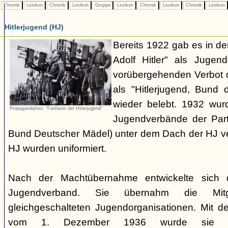
Chronik
Lexikon
Chronik
Lexikon
Gruppe
Lexikon
Chronik
Lexikon
Chronik
Lexikon
Hitlerjugend (HJ)
Bereits 1922 gab es in 
Adolf Hitler" als Jugen
vorübergehenden Verbot d
als "Hitlerjugend, Bund 
wieder belebt. 1932 wurd
Propagandafoto: "Fanfaren der Hitlerjugend"
Jugendverbände der Part
Bund Deutscher Mädel) unter dem Dach der HJ vere
HJ wurden uniformiert.
Nach der Machtübernahme entwickelte sich 
Jugendverband. Sie übernahm die Mitgl
gleichgeschalteten Jugendorganisationen. Mit 
vom 1. Dezember 1936 wurde sie zu