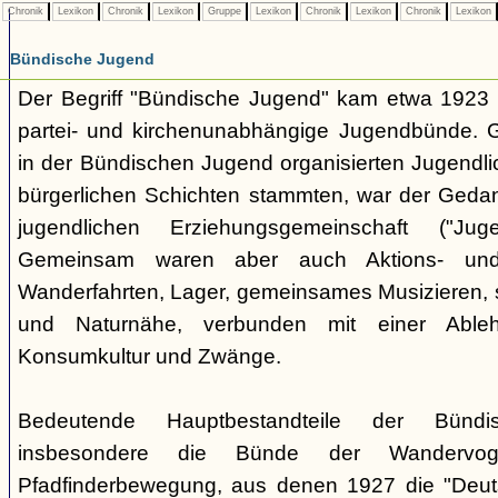
Chronik
Lexikon
Chronik
Lexikon
Gruppe
Lexikon
Chronik
Lexikon
Chronik
Lexikon
Bündische Jugend
Der Begriff "Bündische Jugend" kam etwa 1923 a
partei- und kirchenunabhängige Jugendbünde.
in der Bündischen Jugend organisierten Jugendli
bürgerlichen Schichten stammten, war der Geda
jugendlichen Erziehungsgemeinschaft ("Jug
Gemeinsam waren aber auch Aktions- und
Wanderfahrten, Lager, gemeinsames Musizieren, s
und Naturnähe, verbunden mit einer Ableh
Konsumkultur und Zwänge.
Bedeutende Hauptbestandteile der Bünd
insbesondere die Bünde der Wandervo
Pfadfinderbewegung, aus denen 1927 die "Deuts