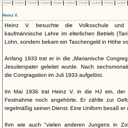
Chronik
Lexikon
Chronik
Lexikon
Gruppe
Lexikon
Chronik
Lexikon
Chronik
Lexikon
Heinz V.
Heinz V. besuchte die Volksschule und
kaufmännische Lehre im elterlichen Betrieb (Tan
Lohn, sondern bekam ein Taschengeld in Höhe vo
Anfang 1933 trat er in die „Marianische Congreg
Jesuitenpater geleitet wurde. Nach sechsmonat
die Congragation im Juli 1933 aufgelöst.
Im Mai 1936 trat Heinz V. in die HJ ein, der 
Festnahme noch angehörte. Er zählte zur Gefol
regelmäßig seinen Dienst. Eine Uniform besaß er a
Ihm wie auch "vielen anderen Jungens in Zolls