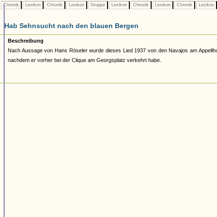
Chronik
Lexikon
Chronik
Lexikon
Gruppe
Lexikon
Chronik
Lexikon
Chronik
Lexikon
Hab Sehnsucht nach den blauen Bergen
Beschreibung
Nach Aussage von Hans Röseler wurde dieses Lied 1937 von den Navajos am Appellhofp
nachdem er vorher bei der Clique am Georgsplatz verkehrt habe.