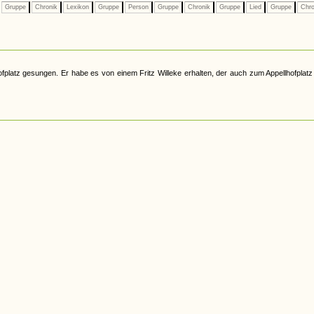
Gruppe
Chronik
Lexikon
Gruppe
Person
Gruppe
Chronik
Gruppe
Lied
Gruppe
Chro
latz gesungen. Er habe es von einem Fritz Willeke erhalten, der auch zum Appellhofplatz