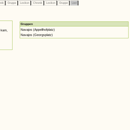
nik
Gruppe
Lexikon
Chronik
Lexikon
Gruppe
Lied
Gruppen
Navajos (Appellhofplatz)
 kam,
Navajos (Georgsplatz)