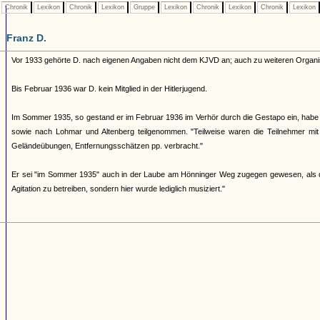
Chronik
Lexikon
Chronik
Lexikon
Gruppe
Lexikon
Chronik
Lexikon
Chronik
Lexikon
Franz D.
Vor 1933 gehörte D. nach eigenen Angaben nicht dem KJVD an; auch zu weiteren Organ
Bis Februar 1936 war D. kein Mitglied in der Hitlerjugend.
Im Sommer 1935, so gestand er im Februar 1936 im Verhör durch die Gestapo ein, habe er 
sowie nach Lohmar und Altenberg teilgenommen. "Teilweise waren die Teilnehmer mit 
Geländeübungen, Entfernungsschätzen pp. verbracht."
Er sei "im Sommer 1935" auch in der Laube am Hönninger Weg zugegen gewesen, als di
Agitation zu betreiben, sondern hier wurde lediglich musiziert."