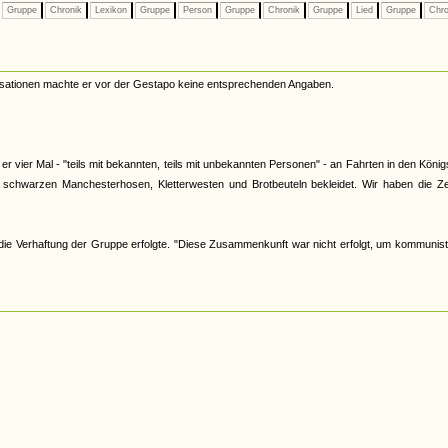
Gruppe
Chronik
Lexikon
Gruppe
Person
Gruppe
Chronik
Gruppe
Lied
Gruppe
Chro
isationen machte er vor der Gestapo keine entsprechenden Angaben.
vier Mal - "teils mit bekannten, teils mit unbekannten Personen" - an Fahrten in den König
schwarzen Manchesterhosen, Kletterwesten und Brotbeuteln bekleidet. Wir haben die Zei
e Verhaftung der Gruppe erfolgte. "Diese Zusammenkunft war nicht erfolgt, um kommunist