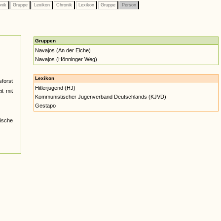
nik
Gruppe
Lexikon
Chronik
Lexikon
Gruppe
Person
Gruppen
Navajos (An der Eiche)
Navajos (Hönninger Weg)
Lexikon
sforst
Hitlerjugend (HJ)
t mit
Kommunistischer Jugenverband Deutschlands (KJVD)
Gestapo
ische