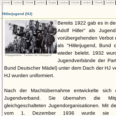
Chronik
Lexikon
Chronik
Lexikon
Gruppe
Lexikon
Chronik
Lexikon
Chronik
Lexikon
Hitlerjugend (HJ)
Bereits 1922 gab es in 
Adolf Hitler" als Jugen
vorübergehenden Verbot d
als "Hitlerjugend, Bund 
wieder belebt. 1932 wurd
Propagandafoto: "Fanfaren der Hitlerjugend"
Jugendverbände der Part
Bund Deutscher Mädel) unter dem Dach der HJ vere
HJ wurden uniformiert.
Nach der Machtübernahme entwickelte sich 
Jugendverband. Sie übernahm die Mitgl
gleichgeschalteten Jugendorganisationen. Mit 
vom 1. Dezember 1936 wurde sie zu