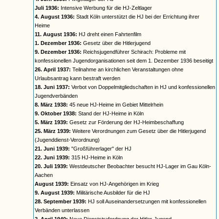
Juli 1936:
Intensive Werbung für die HJ-Zeltlager
4. August 1936:
Stadt Köln unterstützt die HJ bei der Errichtung ihrer
Heime
11. August 1936:
HJ dreht einen Fahrtenfilm
1. Dezember 1936:
Gesetz über die Hitlerjugend
9. Dezember 1936:
Reichsjugendführer Schirach: Probleme mit
konfessionellen Jugendorganisationen seit dem 1. Dezember 1936 beseitigt
26. April 1937:
Teilnahme an kirchlichen Veranstaltungen ohne
Urlaubsantrag kann bestraft werden
18. Juni 1937:
Verbot von Doppelmitgliedschaften in HJ und konfessionellen
Jugendverbänden
8. März 1938:
45 neue HJ-Heime im Gebiet Mittelrhein
9. Oktober 1938:
Stand der HJ-Heime in Köln
5. März 1939:
Gesetz zur Förderung der HJ-Heimbeschaffung
25. März 1939:
Weitere Verordnungen zum Gesetz über die Hitlerjugend
(Jugenddienst-Verordnung)
21. Juni 1939:
"Großführerlager" der HJ
22. Juni 1939:
315 HJ-Heime in Köln
20. Juli 1939:
Westdeutscher Beobachter besucht HJ-Lager im Gau Köln-
Aachen
August 1939:
Einsatz von HJ-Angehörigen im Krieg
9. August 1939:
Militärische Ausbilder für die HJ
28. September 1939:
HJ soll Auseinandersetzungen mit konfessionellen
Verbänden unterlassen