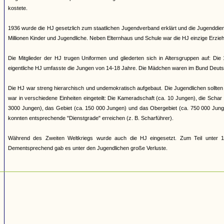
kostete.
1936 wurde die HJ gesetzlich zum staatlichen Jugendverband erklärt und die Jugenddienst
Millionen Kinder und Jugendliche. Neben Elternhaus und Schule war die HJ einzige Erziehun
Die Mitglieder der HJ trugen Uniformen und gliederten sich in Altersgruppen auf: Di
eigentliche HJ umfasste die Jungen von 14-18 Jahre. Die Mädchen waren im Bund Deuts
Die HJ war streng hierarchisch und undemokratisch aufgebaut. Die Jugendlichen sollten 
war in verschiedene Einheiten eingeteilt: Die Kameradschaft (ca. 10 Jungen), die Scha
3000 Jungen), das Gebiet (ca. 150 000 Jungen) und das Obergebiet (ca. 750 000 Jung
konnten entsprechende "Dienstgrade" erreichen (z. B. Scharführer).
Während des Zweiten Weltkriegs wurde auch die HJ eingesetzt. Zum Teil unter 17
Dementsprechend gab es unter den Jugendlichen große Verluste.