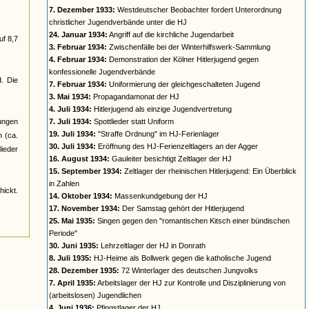
7. Dezember 1933:
Westdeutscher Beobachter fordert Unterordnung
christlicher Jugendverbände unter die HJ
24. Januar 1934:
Angriff auf die kirchliche Jugendarbeit
uf 8,7
3. Februar 1934:
Zwischenfälle bei der Winterhilfswerk-Sammlung
4. Februar 1934:
Demonstration der Kölner Hitlerjugend gegen
konfessionelle Jugendverbände
d. Die
7. Februar 1934:
Uniformierung der gleichgeschalteten Jugend
3. Mai 1934:
Propagandamonat der HJ
4. Juli 1934:
Hitlerjugend als einzige Jugendvertretung
jungen
7. Juli 1934:
Spottlieder statt Uniform
19. Juli 1934:
"Straffe Ordnung" im HJ-Ferienlager
n (ca.
30. Juli 1934:
Eröffnung des HJ-Ferienzeltlagers an der Agger
ieder
16. August 1934:
Gauleiter besichtigt Zeltlager der HJ
15. September 1934:
Zeltlager der rheinischen Hitlerjugend: Ein Überblick
in Zahlen
ickt.
14. Oktober 1934:
Massenkundgebung der HJ
17. November 1934:
Der Samstag gehört der Hitlerjugend
25. Mai 1935:
Singen gegen den "romantischen Kitsch einer bündischen
Periode"
30. Juni 1935:
Lehrzeltlager der HJ in Donrath
8. Juli 1935:
HJ-Heime als Bollwerk gegen die katholische Jugend
28. Dezember 1935:
72 Winterlager des deutschen Jungvolks
7. April 1935:
Arbeitslager der HJ zur Kontrolle und Disziplinierung von
(arbeitslosen) Jugendlichen
4. Juni 1936:
Pfingstlager der HJ