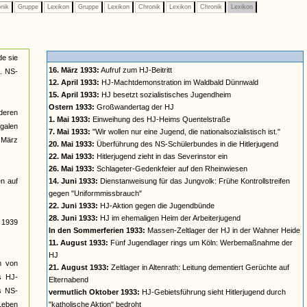
nik
Gruppe
Lexikon
Gruppe
Lexikon
Chronik
Lexikon
Chronik
Lexikon
de sie
16. März 1933:
Aufruf zum HJ-Beitritt
a. NS-
12. April 1933:
HJ-Machtdemonstration im Waldbald Dünnwald
15. April 1933:
HJ besetzt sozialistisches Jugendheim
Ostern 1933:
Großwandertag der HJ
deren
1. Mai 1933:
Einweihung des HJ-Heims Quentelstraße
galen
7. Mai 1933:
"Wir wollen nur eine Jugend, die nationalsozialistisch ist."
t März
20. Mai 1933:
Überführung des NS-Schülerbundes in die Hitlerjugend
22. Mai 1933:
Hitlerjugend zieht in das Severinstor ein
26. Mai 1933:
Schlageter-Gedenkfeier auf den Rheinwiesen
n auf
14. Juni 1933:
Dienstanweisung für das Jungvolk: Frühe Kontrollstreifen
gegen "Uniformmissbrauch"
22. Juni 1933:
HJ-Aktion gegen die Jugendbünde
28. Juni 1933:
HJ im ehemaligen Heim der Arbeiterjugend
s 1939
In den Sommerferien 1933:
Massen-Zeltlager der HJ in der Wahner Heide
11. August 1933:
Fünf Jugendlager rings um Köln: Werbemaßnahme der
HJ
rm von
21. August 1933:
Zeltlager in Altenrath: Leitung dementiert Gerüchte auf
s HJ-
Elternabend
es NS-
vermutlich Oktober 1933:
HJ-Gebietsführung sieht Hitlerjugend durch
 Leben
"katholische Aktion" bedroht