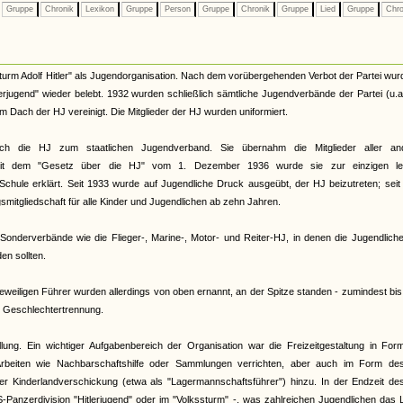
Gruppe
Chronik
Lexikon
Gruppe
Person
Gruppe
Chronik
Gruppe
Lied
Gruppe
Chro
urm Adolf Hitler" als Jugendorganisation. Nach dem vorübergehenden Verbot der Partei wur
terjugend" wieder belebt. 1932 wurden schließlich sämtliche Jugendverbände der Partei (u.
Dach der HJ vereinigt. Die Mitglieder der HJ wurden uniformiert.
ch die HJ zum staatlichen Jugendverband. Sie übernahm die Mitglieder aller an
. Mit dem "Gesetz über die HJ" vom 1. Dezember 1936 wurde sie zur einzigen le
Schule erklärt. Seit 1933 wurde auf Jugendliche Druck ausgeübt, der HJ beizutreten; sei
smitgliedschaft für alle Kinder und Jugendlichen ab zehn Jahren.
onderverbände wie die Flieger-, Marine-, Motor- und Reiter-HJ, in denen die Jugendliche
n sollten.
eiligen Führer wurden allerdings von oben ernannt, an der Spitze standen - zumindest bi
te Geschlechtertrennung.
llung. Ein wichtiger Aufgabenbereich der Organisation war die Freizeitgestaltung in Fo
rbeiten wie Nachbarschaftshilfe oder Sammlungen verrichten, aber auch im Form de
 der Kinderlandverschickung (etwa als "Lagermannschaftsführer") hinzu. In der Endzeit d
S-Panzerdivision "Hitlerjugend" oder im "Volkssturm" -, was zahlreichen Jugendlichen das