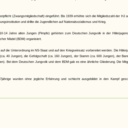
pflicht (Zwangsmitgliedschaft) eingeführt. Bis 1939 erhöhte sich die Mitgliedszahl der HJ a
gsinstitution und drillte die Jugendlichen auf Nationalsozialismus und Krieg.
e 10-14 Jahre alten Jungen (Pimpfe) gehörten zum Deutschen Jungvolk in der Hitlerjugen
cher Mädel (BDM) organisiert.
auf die Unterordnung im NS-Staat und auf den Kriegseinsatz vorbereitet werden. Die Hitler
r (ca. 40 Jungen), die Gefolgschaft (ca. 160 Jungen), der Stamm (ca. 600 Jungen), der Ban
en). Bei dem Deutschen Jungvolk und dem BDM gab es eine ähnliche Gliederung. Die Mitgl
jährige wurden ohne jegliche Erfahrung und schlecht ausgebildet in den Kampf gesch