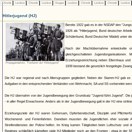
Chronik
Lexikon
Chronik
Lexikon
Gruppe
Lexikon
Chronik
Lexikon
Chronik
Lexikon
Hitlerjugend (HJ)
Bereits 1922 gab es in der NSDAP den "Jungst
1926 als "Hitlerjugend, Bund deutscher Arbei
Schülerbund, Bund Deutscher Mädel) unter dem 
Nach der Machtübernahme entwickelte si
gleichgeschalteten Jugendorganisationen
Erziehungseinrichtung neben Elternhaus und 
Propagandafoto: "Fanfaren der Hitlerjugend"
1939 bestand die gesetzlich festgelegte Zwang
Die HJ war regional und nach Altersgruppen gegliedert. Neben der Stamm-HJ gab es S
Aufgaben in den entsprechenden Verbänden von Wehrmacht, SA und SS vorbereitet werde
Die HJ übernahm von der Jugendbewegung den Grundsatz "Jugend führt Jugend". Die jew
- in aller Regel Erwachsene. Anders als in der Jugendbewegung galt in der HJ eine strik
Erziehungsziele der HJ waren Gehorsam, Opferbereitschaft, Disziplin und Pflichterfü
Wochenend- und Ferienfahrten. Daneben mussten die Jugendlichen eher soziale A
Streifendienstes der Polizei helfen. Im Krieg kamen Tätigkeiten beim Luftschutz und
Regimes schließlich kämpften viele HJ-Mitglieder noch an den Fronten - etwa in der S