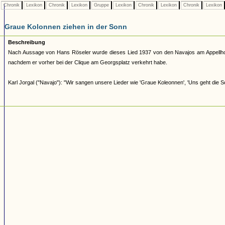
Chronik
Lexikon
Chronik
Lexikon
Gruppe
Lexikon
Chronik
Lexikon
Chronik
Lexikon
Graue Kolonnen ziehen in der Sonn
Beschreibung
Nach Aussage von Hans Röseler wurde dieses Lied 1937 von den Navajos am Appellhofp
nachdem er vorher bei der Clique am Georgsplatz verkehrt habe.
Karl Jorgal ("Navajo"): "Wir sangen unsere Lieder wie 'Graue Koleonnen', 'Uns geht die So