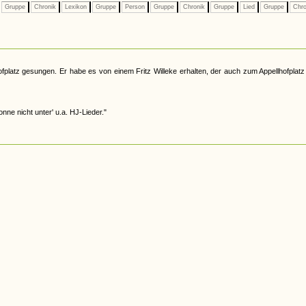
Gruppe
Chronik
Lexikon
Gruppe
Person
Gruppe
Chronik
Gruppe
Lied
Gruppe
Chro
latz gesungen. Er habe es von einem Fritz Willeke erhalten, der auch zum Appellhofplatz
nne nicht unter' u.a. HJ-Lieder."