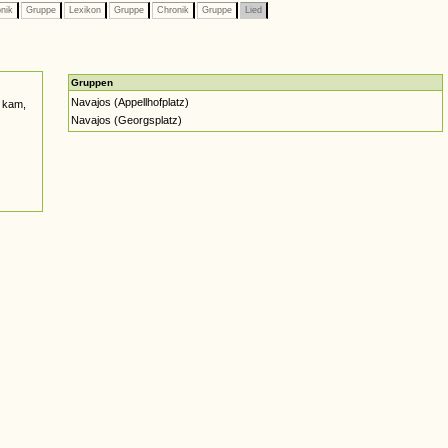
nik
Gruppe
Lexikon
Gruppe
Chronik
Gruppe
Lied
Gruppen
Navajos (Appellhofplatz)
 kam,
Navajos (Georgsplatz)