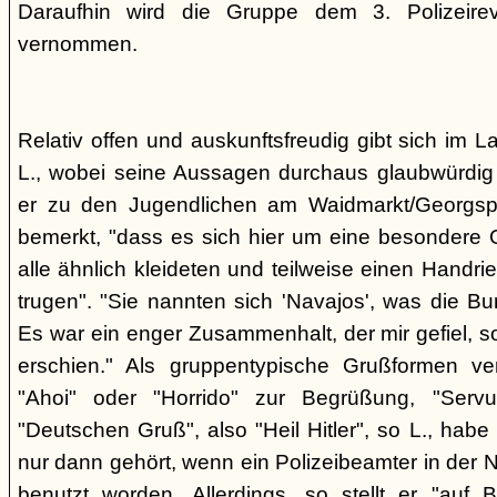
Daraufhin wird die Gruppe dem 3. Polizeirev
vernommen.
Relativ offen und auskunftsfreudig gibt sich im L
L., wobei seine Aussagen durchaus glaubwürdig 
er zu den Jugendlichen am Waidmarkt/Georgspla
bemerkt, "dass es sich hier um eine besondere G
alle ähnlich kleideten und teilweise einen Handr
trugen". "Sie nannten sich 'Navajos', was die Bu
Es war ein enger Zusammenhalt, der mir gefiel, s
erschien." Als gruppentypische Grußformen v
"Ahoi" oder "Horrido" zur Begrüßung, "Ser
"Deutschen Gruß", also "Heil Hitler", so L., habe 
nur dann gehört, wenn ein Polizeibeamter in der N
benutzt worden. Allerdings, so stellt er "auf 