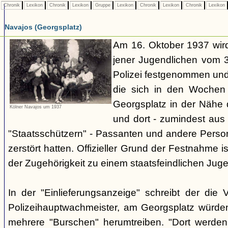
Chronik
Lexikon
Chronik
Lexikon
Gruppe
Lexikon
Chronik
Lexikon
Chronik
Lexikon
Navajos (Georgsplatz)
Am 16. Oktober 1937 wird
jener Jugendlichen vom 3.
Polizei festgenommen un
die sich in den Woche
Georgsplatz in der Nähe 
Kölner Navajos um 1937
und dort - zumindest aus 
"Staatsschützern" - Passanten und andere Person
zerstört hatten. Offizieller Grund der Festnahme is
der Zugehörigkeit zu einem staatsfeindlichen Jug
In der "Einlieferungsanzeige" schreibt der die 
Polizeihauptwachmeister, am Georgsplatz würde
mehrere "Burschen" herumtreiben. "Dort werde