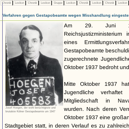
Chronik
Lexikon
Chronik
Lexikon
Gruppe
Lexikon
Chronik
Lexikon
Chronik
Lexikon
Verfahren gegen Gestapobeamte wegen Misshandlung eingestel
Am 29. Juni 19
Reichsjustizministerium 
eines Ermittlungsverf
Gestapobeamte beschuldi
zugerechnete Jugendlich
Oktober 1937 bedroht und
Mitte Oktober 1937 ha
Jugendliche verhaftet
Mitgliedschaft in Nav
wurden. Nach deren Ve
Josef Hoegen, der wohl berüchtigtste und
brutalste Kölner Gestapobeamte um 1947
Oktober 1937 eine großan
Stadtgebiet statt, in deren Verlauf es zu zahlre