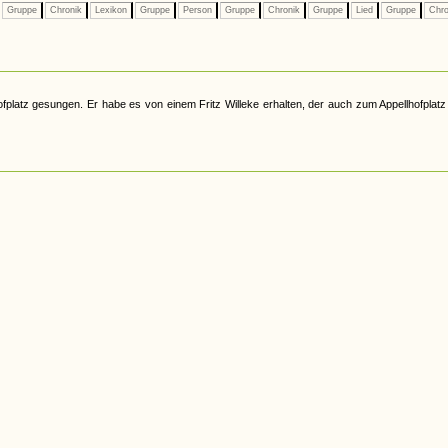
Gruppe
Chronik
Lexikon
Gruppe
Person
Gruppe
Chronik
Gruppe
Lied
Gruppe
Chro
latz gesungen. Er habe es von einem Fritz Willeke erhalten, der auch zum Appellhofplatz