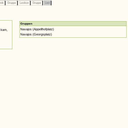
nik
Gruppe
Lexikon
Gruppe
Lied
Gruppen
Navajos (Appellhofplatz)
 kam,
Navajos (Georgsplatz)