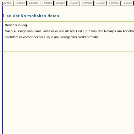
Chronik
Lexikon
Chronik
Lexikon
Gruppe
Lexikon
Chronik
Lexikon
Chronik
Lexikon
Lied der Koltschaksoldaten
Beschreibung
Nach Aussage von Hans Röseler wurde dieses Lied 1937 von den Navajos am Appellhofp
nachdem er vorher bei der Clique am Georgsplatz verkehrt habe.