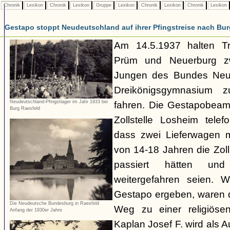
Chronik
Lexikon
Chronik
Lexikon
Gruppe
Lexikon
Chronik
Lexikon
Chronik
Lexikon
Gestapo stoppt Neudeutschland auf ihrer Pfingstreise nach Bu
Am 14.5.1937 halten Tr
Prüm und Neuerburg z
Jungen des Bundes Neu
Dreikönigsgymnasium 
Neudeutschland-Pfingstlager im Jahr 1933 bei
fahren. Die Gestapobeam
Burg Raesfeld
Zollstelle Losheim telef
dass zwei Lieferwagen m
von 14-18 Jahren die Zoll
passiert hätten un
weitergefahren seien. W
Gestapo ergeben, waren 
Die Neudeutsche Bundesburg in Raesfeld
Weg zu einer religiöse
Anfang der 1930er Jahre
Kaplan Josef F. wird als A