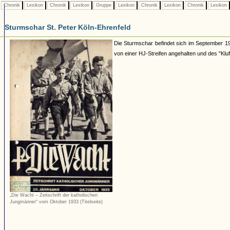
Chronik
Lexikon
Chronik
Lexikon
Gruppe
Lexikon
Chronik
Lexikon
Chronik
Lexikon
Sturmschar St. Peter Köln-Ehrenfeld
Die Sturmschar befindet sich im September 1
von einer HJ-Streifen angehalten und des "Kluf
„Die Wacht – Zeitschrift der katholischen
Jungmänner“ vom Oktober 1933 (Titelseite)