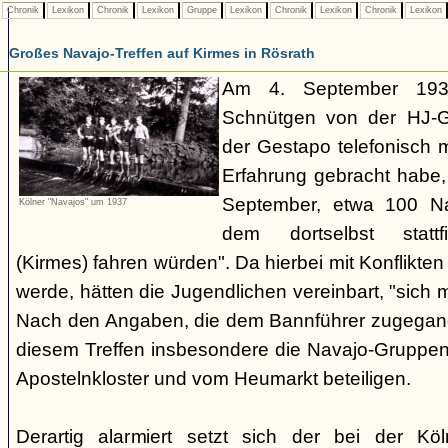
Chronik
Lexikon
Chronik
Lexikon
Gruppe
Lexikon
Chronik
Lexikon
Chronik
Lexikon
Großes Navajo-Treffen auf Kirmes in Rösrath
Am 4. September 1937
Schnütgen von der HJ-Ge
der Gestapo telefonisch m
Erfahrung gebracht habe
September, etwa 100 N
Kölner "Navajos" um 1937
dem dortselbst stattf
(Kirmes) fahren würden". Da hierbei mit Konflikten
werde, hätten die Jugendlichen vereinbart, "sich 
Nach den Angaben, die dem Bannführer zugegang
diesem Treffen insbesondere die Navajo-Gruppen
Apostelnkloster und vom Heumarkt beteiligen.
Derartig alarmiert setzt sich der bei der K