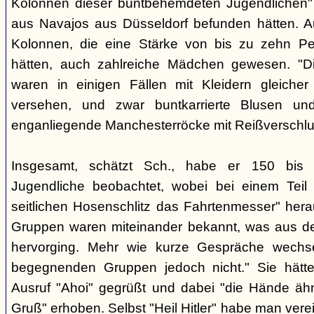
Kolonnen dieser buntbehemdeten Jugendlichen" 
aus Navajos aus Düsseldorf befunden hätten. A
Kolonnen, die eine Stärke von bis zu zehn Per
hätten, auch zahlreiche Mädchen gewesen. "Di
waren in einigen Fällen mit Kleidern gleicher
versehen, und zwar buntkarrierte Blusen un
enganliegende Manchesterröcke mit Reißverschlus
Insgesamt, schätzt Sch., habe er 150 bis 2
Jugendliche beobachtet, wobei bei einem Tei
seitlichen Hosenschlitz das Fahrtenmesser" hera
Gruppen waren miteinander bekannt, was aus de
hervorging. Mehr wie kurze Gespräche wechse
begegnenden Gruppen jedoch nicht." Sie hätt
Ausruf "Ahoi" gegrüßt und dabei "die Hände äh
Gruß" erhoben. Selbst "Heil Hitler" habe man ver