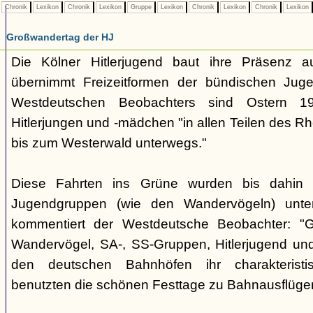
Chronik
Lexikon
Chronik
Lexikon
Gruppe
Lexikon
Chronik
Lexikon
Chronik
Lexikon
Großwandertag der HJ
Die Kölner Hitlerjugend baut ihre Präsenz 
übernimmt Freizeitformen der bündischen Ju
Westdeutschen Beobachters sind Ostern 1
Hitlerjungen und -mädchen "in allen Teilen des 
bis zum Westerwald unterwegs."
Diese Fahrten ins Grüne wurden bis dahin 
Jugendgruppen (wie den Wandervögeln) unte
kommentiert der Westdeutsche Beobachter: "
Wandervögel, SA-, SS-Gruppen, Hitlerjugend un
den deutschen Bahnhöfen ihr charakterist
benutzten die schönen Festtage zu Bahnausflüge